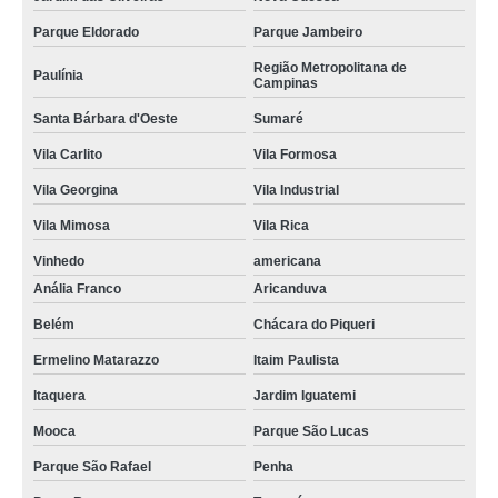
Parque Eldorado
Parque Jambeiro
Região Metropolitana de
Paulínia
Campinas
Santa Bárbara d'Oeste
Sumaré
Vila Carlito
Vila Formosa
Vila Georgina
Vila Industrial
Vila Mimosa
Vila Rica
Vinhedo
americana
Anália Franco
Aricanduva
Belém
Chácara do Piqueri
Ermelino Matarazzo
Itaim Paulista
Itaquera
Jardim Iguatemi
Mooca
Parque São Lucas
Parque São Rafael
Penha