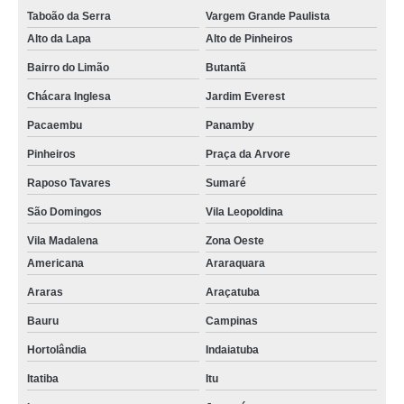
Taboão da Serra
Vargem Grande Paulista
Alto da Lapa
Alto de Pinheiros
Bairro do Limão
Butantã
Chácara Inglesa
Jardim Everest
Pacaembu
Panamby
Pinheiros
Praça da Arvore
Raposo Tavares
Sumaré
São Domingos
Vila Leopoldina
Vila Madalena
Zona Oeste
Americana
Araraquara
Araras
Araçatuba
Bauru
Campinas
Hortolândia
Indaiatuba
Itatiba
Itu