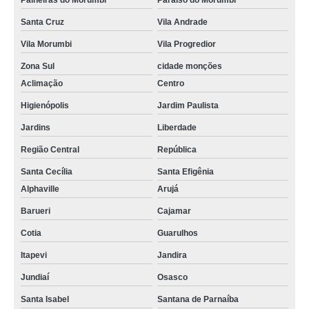
Paineiras do Morumbi
Paraíso do Morumbi
Santa Cruz
Vila Andrade
Vila Morumbi
Vila Progredior
Zona Sul
cidade monções
Aclimação
Centro
Higienópolis
Jardim Paulista
Jardins
Liberdade
Região Central
República
Santa Cecília
Santa Efigênia
Alphaville
Arujá
Barueri
Cajamar
Cotia
Guarulhos
Itapevi
Jandira
Jundiaí
Osasco
Santa Isabel
Santana de Parnaíba