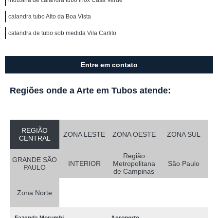
indústria de calandra tubo inox Casa Verde
calandra tubo Alto da Boa Vista
calandra de tubo sob medida Vila Carlito
Entre em contato
Regiões onde a Arte em Tubos atende:
REGIÃO
ZONA LESTE
ZONA OESTE
ZONA SUL
CENTRAL
Região
GRANDE SÃO
INTERIOR
Metropolitana
São Paulo
PAULO
de Campinas
Zona Norte