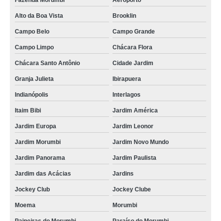
Fazenda Morumbi
Aeroporto
Alto da Boa Vista
Brooklin
Campo Belo
Campo Grande
Campo Limpo
Chácara Flora
Chácara Santo Antônio
Cidade Jardim
Granja Julieta
Ibirapuera
Indianópolis
Interlagos
Itaim Bibi
Jardim América
Jardim Europa
Jardim Leonor
Jardim Morumbi
Jardim Novo Mundo
Jardim Panorama
Jardim Paulista
Jardim das Acácias
Jardins
Jockey Club
Jockey Clube
Moema
Morumbi