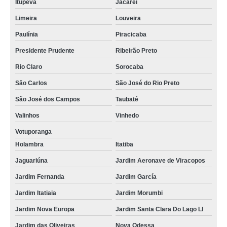
Itupeva
Jacareí
Limeira
Louveira
Paulínia
Piracicaba
Presidente Prudente
Ribeirão Preto
Rio Claro
Sorocaba
São Carlos
São José do Rio Preto
São José dos Campos
Taubaté
Valinhos
Vinhedo
Votuporanga
Holambra
Itatiba
Jaguariúna
Jardim Aeronave de Viracopos
Jardim Fernanda
Jardim García
Jardim Itatiaia
Jardim Morumbi
Jardim Nova Europa
Jardim Santa Clara Do Lago Ll
Jardim das Oliveiras
Nova Odessa