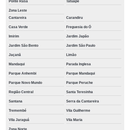
Ponte Rasa
Tatuapé
Zona Leste
Cantareira
Carandiru
Casa Verde
Freguesia do Ó
Imirim
Jardim Japão
Jardim São Bento
Jardim São Paulo
Jaçanã
Limão
Mandaqui
Parada Inglesa
Parque Anhembi
Parque Mandaqui
Parque Novo Mundo
Parque Peruche
Região Central
Santa Teresinha
Santana
Serra da Cantareira
Tremembé
Vila Guilherme
Vila Jaraguá
Vila Maria
Zona Norte