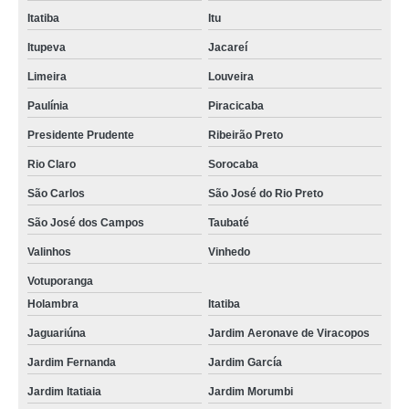
Itatiba
Itu
Itupeva
Jacareí
Limeira
Louveira
Paulínia
Piracicaba
Presidente Prudente
Ribeirão Preto
Rio Claro
Sorocaba
São Carlos
São José do Rio Preto
São José dos Campos
Taubaté
Valinhos
Vinhedo
Votuporanga
Holambra
Itatiba
Jaguariúna
Jardim Aeronave de Viracopos
Jardim Fernanda
Jardim García
Jardim Itatiaia
Jardim Morumbi