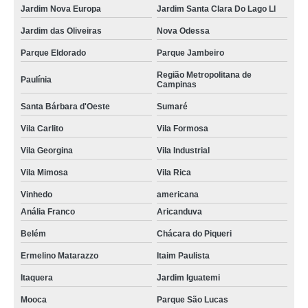
Jardim Nova Europa
Jardim Santa Clara Do Lago Ll
Jardim das Oliveiras
Nova Odessa
Parque Eldorado
Parque Jambeiro
Região Metropolitana de
Paulínia
Campinas
Santa Bárbara d'Oeste
Sumaré
Vila Carlito
Vila Formosa
Vila Georgina
Vila Industrial
Vila Mimosa
Vila Rica
Vinhedo
americana
Anália Franco
Aricanduva
Belém
Chácara do Piqueri
Ermelino Matarazzo
Itaim Paulista
Itaquera
Jardim Iguatemi
Mooca
Parque São Lucas