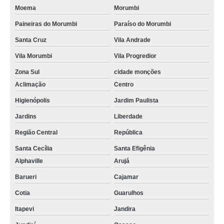
Moema
Morumbi
Paineiras do Morumbi
Paraíso do Morumbi
Santa Cruz
Vila Andrade
Vila Morumbi
Vila Progredior
Zona Sul
cidade monções
Aclimação
Centro
Higienópolis
Jardim Paulista
Jardins
Liberdade
Região Central
República
Santa Cecília
Santa Efigênia
Alphaville
Arujá
Barueri
Cajamar
Cotia
Guarulhos
Itapevi
Jandira