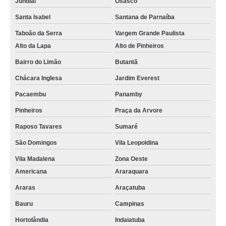
Jundiaí
Osasco
Santa Isabel
Santana de Parnaíba
Taboão da Serra
Vargem Grande Paulista
Alto da Lapa
Alto de Pinheiros
Bairro do Limão
Butantã
Chácara Inglesa
Jardim Everest
Pacaembu
Panamby
Pinheiros
Praça da Arvore
Raposo Tavares
Sumaré
São Domingos
Vila Leopoldina
Vila Madalena
Zona Oeste
Americana
Araraquara
Araras
Araçatuba
Bauru
Campinas
Hortolândia
Indaiatuba