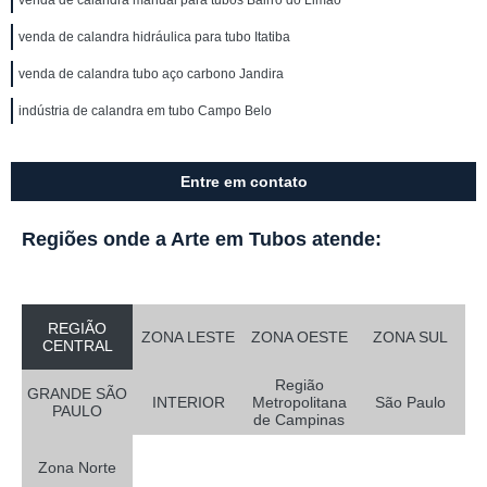
venda de calandra manual para tubos Bairro do Limão
venda de calandra hidráulica para tubo Itatiba
venda de calandra tubo aço carbono Jandira
indústria de calandra em tubo Campo Belo
Entre em contato
Regiões onde a Arte em Tubos atende:
REGIÃO
ZONA LESTE
ZONA OESTE
ZONA SUL
CENTRAL
Região
GRANDE SÃO
INTERIOR
Metropolitana
São Paulo
PAULO
de Campinas
Zona Norte