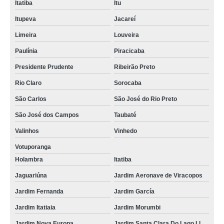
Itatiba
Itu
Itupeva
Jacareí
Limeira
Louveira
Paulínia
Piracicaba
Presidente Prudente
Ribeirão Preto
Rio Claro
Sorocaba
São Carlos
São José do Rio Preto
São José dos Campos
Taubaté
Valinhos
Vinhedo
Votuporanga
Holambra
Itatiba
Jaguariúna
Jardim Aeronave de Viracopos
Jardim Fernanda
Jardim García
Jardim Itatiaia
Jardim Morumbi
Jardim Nova Europa
Jardim Santa Clara Do Lago Ll