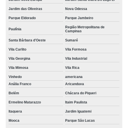
Jardim das Oliveiras
Nova Odessa
Parque Eldorado
Parque Jambeiro
Região Metropolitana de
Paulínia
Campinas
Santa Bárbara d'Oeste
Sumaré
Vila Carlito
Vila Formosa
Vila Georgina
Vila Industrial
Vila Mimosa
Vila Rica
Vinhedo
americana
Anália Franco
Aricanduva
Belém
Chácara do Piqueri
Ermelino Matarazzo
Itaim Paulista
Itaquera
Jardim Iguatemi
Mooca
Parque São Lucas