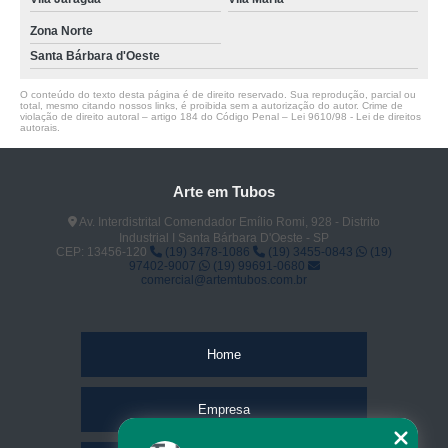
Zona Norte
Santa Bárbara d'Oeste
O conteúdo do texto desta página é de direito reservado. Sua reprodução, parcial ou
total, mesmo citando nossos links, é proibida sem a autorização do autor. Crime de
violação de direito autoral – artigo 184 do Código Penal –
Lei 9610/98 - Lei de direitos
autorais
.
Arte em Tubos
Av. Interdistrital Comendador Emílio Romi, 928 - Distrito
Industrial I Santa Bárbara D'Oeste - SP
CEP: 13456-120
(19) 3478-1086
(19) 3455-0843
(19)
97402-9007
(19) 99691-0680
comercial@artemtubos.com.br
Home
Empresa