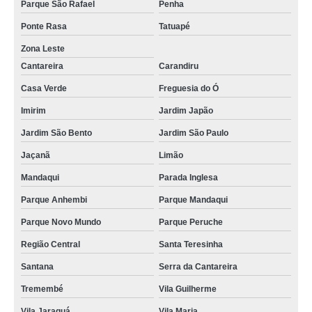
Parque São Rafael
Penha
Ponte Rasa
Tatuapé
Zona Leste
Cantareira
Carandiru
Casa Verde
Freguesia do Ó
Imirim
Jardim Japão
Jardim São Bento
Jardim São Paulo
Jaçanã
Limão
Mandaqui
Parada Inglesa
Parque Anhembi
Parque Mandaqui
Parque Novo Mundo
Parque Peruche
Região Central
Santa Teresinha
Santana
Serra da Cantareira
Tremembé
Vila Guilherme
Vila Jaraguá
Vila Maria