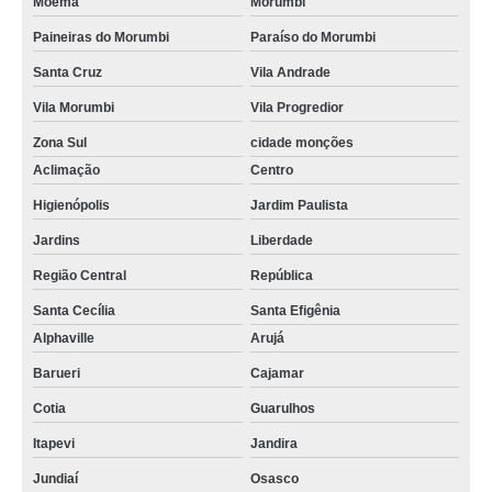
Moema
Morumbi
Paineiras do Morumbi
Paraíso do Morumbi
Santa Cruz
Vila Andrade
Vila Morumbi
Vila Progredior
Zona Sul
cidade monções
Aclimação
Centro
Higienópolis
Jardim Paulista
Jardins
Liberdade
Região Central
República
Santa Cecília
Santa Efigênia
Alphaville
Arujá
Barueri
Cajamar
Cotia
Guarulhos
Itapevi
Jandira
Jundiaí
Osasco