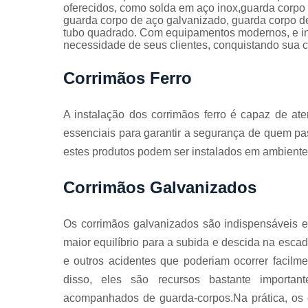
Guarda
oferecidos, como solda em aço inox,guarda corpo 
corpos
guarda corpo de aço galvanizado, guarda corpo d
galvanizado
tubo quadrado. Com equipamentos modernos, e ins
necessidade de seus clientes, conquistando sua c
Guarda
corpos inox
Corrimãos Ferro
Serviços de
dobra
A instalação dos corrimãos ferro é capaz de at
Soldas em
essenciais para garantir a segurança de quem pa
aço
estes produtos podem ser instalados em ambiente
Soldas em
aço carbon
Corrimãos Galvanizados
Os corrimãos galvanizados são indispensáveis 
maior equilíbrio para a subida e descida na esca
e outros acidentes que poderiam ocorrer facilm
disso, eles são recursos bastante importan
acompanhados de guarda-corpos.Na prática, os c