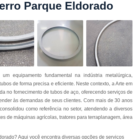
erro Parque Eldorado
Conformação com Tubo Tipo 
Conformação de Tubo sem Cost
Conformação em T
Conformação para Tub
o
Conformação Tubo de Metal
Tub
Corrimão Aço Tipo Galvani
Corrimão de A
 um equipamento fundamental na indústria metalúrgica,
Corrimão de Aço Galvanizado e
bos de forma precisa e eficiente. Neste contexto, a Arte em
e
Corrimão em Aç
a no fornecimento de tubos de aço, oferecendo serviços de
Corrimão em Tubo de Aço Ga
atender às demandas de seus clientes. Com mais de 30 anos
consolidou como referência no setor, atendendo a diversos
Corrimão Galvanizado com
es de máquinas agrícolas, tratores para terraplanagem, área
Corrimão Galvaniza
Corrimão de Ferro pa
dorado? Aqui você encontra diversas opções de serviços