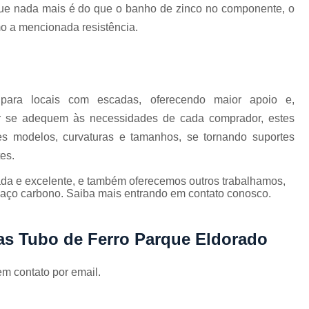
Corrimão Inox para Escada
ue nada mais é do que o banho de zinco no componente, o
Corrimão Inox Quadrado
mo a mencionada resistência.
Corte a Laser Chapa Aço In
Corte a Laser em Chapa
Cor
Corte a Laser Oxigênio
 para locais com escadas, oferecendo maior apoio e,
r se adequem às necessidades de cada comprador, estes
Corte e Dobra de Chapa a Laser
s modelos, curvaturas e tamanhos, se tornando suportes
Solda a Laser
es.
Corte a Laser em Chapa de Aço
da e excelente, e também oferecemos outros trabalhamos,
Corte Chapa a Laser
C
 aço carbono. Saiba mais entrando em contato conosco.
Corte de Chapa a Laser
Corte d
as Tubo de Ferro Parque Eldorado
Corte de Chapa Inox a Laser
Cor
Curvamento de Tubo
em contato por email.
Curvamento de Tubos a 
Curvamento de Tubos de Aç