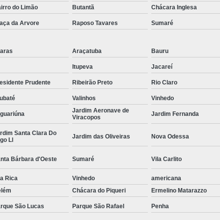
irro do Limão
Butantã
Chácara Inglesa
Empresa de Corte a Laser 
aça da Arvore
Raposo Tavares
Sumaré
Empresa de Corte e Dobra
Empresa de Corte e Dobra de 
aras
Araçatuba
Bauru
Guarda Corpo com Aço Car
Itupeva
Jacareí
Guarda Corpo de Tubo Car
esidente Prudente
Ribeirão Preto
Rio Claro
Guarda Corpo em Aço Tipo Carbo
ubaté
Valinhos
Vinhedo
Jardim Aeronave de
Guarda Corpo Tipo Aço Carbono
guariúna
Jardim Fernanda
Viracopos
Guarda Corpo Tubo Carbono
rdim Santa Clara Do
Jardim das Oliveiras
Nova Odessa
go Ll
Guarda Corpo Aço Carb
nta Bárbara d'Oeste
Sumaré
Vila Carlito
Guarda Corpo de Ferr
Guarda Corpo em Aço Ti
la Rica
Vinhedo
americana
elém
Chácara do Piqueri
Ermelino Matarazzo
Guarda Corpo em Tubo de Ferro
G
rque São Lucas
Parque São Rafael
Penha
Guarda Corpo Tipo Tubo de