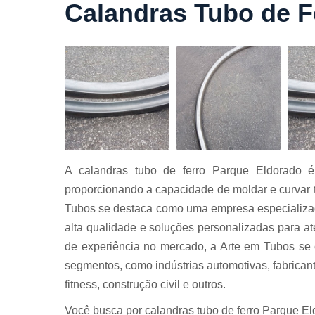
Calandras Tubo de F
Cortes a
laser
Cortes de
chapa
Curvament
de tubo
Dobra de
chapas
Dobras de
A calandras tubo de ferro Parque Eldorado é
tubo
proporcionando a capacidade de moldar e curvar tu
Empresas d
Tubos se destaca como uma empresa especializad
corte
alta qualidade e soluções personalizadas para 
Guarda
de experiência no mercado, a Arte em Tubos se 
corpos
carbono
segmentos, como indústrias automotivas, fabricant
Guarda
fitness, construção civil e outros.
corpos ferro
Você busca por calandras tubo de ferro Parque El