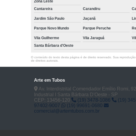
Zona Leste
Cantareira
Carandiru
Ca
Jardim São Paulo
Jaçanã
Li
Parque Novo Mundo
Parque Peruche
Re
Vila Guilherme
Vila Jaraguá
Vi
Santa Bárbara d'Oeste
O conteúdo do texto desta página é de direito reservado. Sua reprodução, 
de direitos autorais
.
Arte em Tubos
Av. Interdistrital Comendador Emílio Romi, 928
Industrial I Santa Bárbara D'Oeste - SP
CEP: 13456-120
(19) 3478-1086
(19) 34
97402-9007
(19) 99691-0680
comercial@artemtubos.com.br