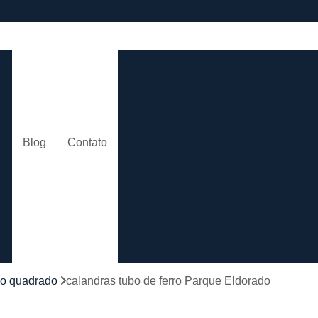
e
Calandra de Tubo
Calandra 
Calandra Hidráulica para 
m
Calandra para Tubo
Calan
Calandra Tubo de Alumínio
Ca
o
Blog
Contato
Calandra Tubo Quadra
Calandragem de Cantoneira
o
Calandragem de Materiais T
Calandragem de Tubo
Caland
Calandragem Tubo
s
Calandragem Tubo em A
bo quadrado
calandras tubo de ferro Parque Eldorado
Conformação com Tubo