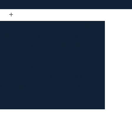
de Tubo Retangular
Calandra em Tubo
Tubo
Calandra Manual para Tubos
dra Tubo
Calandra Tubo Aço Carbono
landra Tubo de Ferro
Calandra Tubo Inox
do
Calandragem de Barra Chata
Calandragem de Materiais Ferrosos
ipo Ferrosos
Calandragem de Perfil
ragem em Tubo
Calandragem para Tubo
Calandragem Tubo Aço Inox
ço Inox
Calandragem Tubo Inox
Conformação com Tubo de Metal