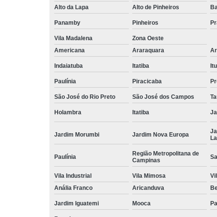
Alto da Lapa
Alto de Pinheiros
Ba
Panamby
Pinheiros
Pr
Vila Madalena
Zona Oeste
Americana
Araraquara
Ar
Indaiatuba
Itatiba
Itu
Paulínia
Piracicaba
Pr
São José do Rio Preto
São José dos Campos
Ta
Holambra
Itatiba
Ja
Ja
Jardim Morumbi
Jardim Nova Europa
La
Região Metropolitana de
Paulínia
Sa
Campinas
Vila Industrial
Vila Mimosa
Vi
Anália Franco
Aricanduva
B
Jardim Iguatemi
Mooca
Pa