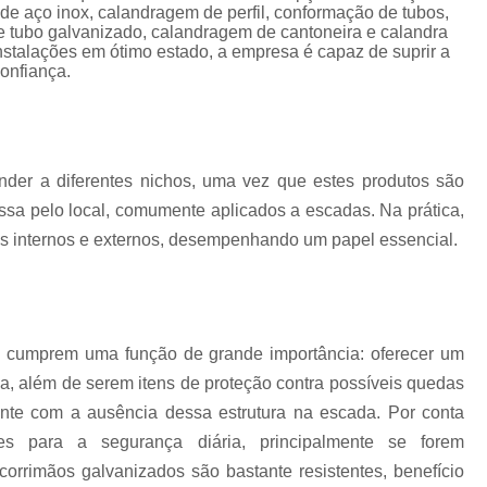
Corrimão Escada Interna Ferro
C
de aço inox, calandragem de perfil, conformação de tubos,
e tubo galvanizado, calandragem de cantoneira e calandra
Corrimão Ferro de Escada
Corri
s
talações em ótimo estado, a empresa é capaz de suprir a
onfiança.
Corrimão Ferro para Escada
Corrimão Ferro Quadrado
Corrimão com Ferro Tipo Galva
ender a diferentes nichos, uma vez que estes produtos são
Corrimão de Escada de Ferro Ga
ssa pelo local, comumente aplicados a escadas. Na prática,
Corrimão de Galvanizad
s internos e externos, desempenhando um papel essencial.
Corrimão em Ferro Galvan
o
Corrimão Galvanizado
Corrimão Galvanizado Ferro
e cumprem uma função de grande importância: oferecer um
Corrimão de Inox para
da, além de serem itens de proteção contra possíveis quedas
ente com a ausência dessa estrutura na escada. Por conta
Corrimão Escada Interna
tes para a segurança diária, principalmente se forem
Corrimão Inox de Escada
Corri
orrimãos galvanizados são bastante resistentes, benefício