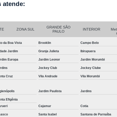
 atende:
Curvamento de Tubos Do
Curvamento de Tubos Industria
Corte e Dobra Chapa
Corte e 
GRANDE SÃO
TE
ZONA SUL
INTERIOR
Met
PAULO
Dobra Chapa de Alumínio
to da Boa Vista
Brooklin
Campo Belo
Dobra de Chapa de Al
dade Jardim
Granja Julieta
Ibirapuera
Dobra de Chapa de Ferro
Dobr
rdim Europa
Jardim Leonor
Jardim Morumbi
Dobradeira de Chapa
Dobra de 
rdins
Jockey Club
Jockey Clube
Dobra de Tubo Redondo
nta Cruz
Vila Andrade
Vila Morumbi
Dobra Tubo com Maçarico
Dobra
Dobra Tubo Quadrado
Dobra
gienópolis
Jardim Paulista
Jardins
Empresa Corte a Laser
Em
nta Efigênia
Empresa de Corte a Laser
rueri
Cajamar
Cotia
Empresa de Corte a Laser Chapa Ga
sasco
Santa Isabel
Santana de Parnaíba