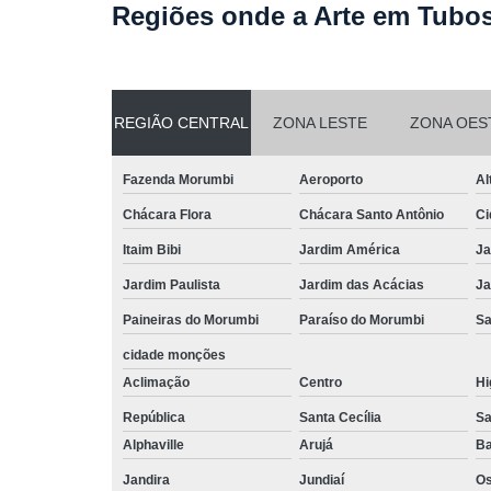
Regiões onde a Arte em Tubos
REGIÃO CENTRAL
ZONA LESTE
ZONA OES
Fazenda Morumbi
Aeroporto
Al
Chácara Flora
Chácara Santo Antônio
Ci
Itaim Bibi
Jardim América
Ja
Jardim Paulista
Jardim das Acácias
Ja
Paineiras do Morumbi
Paraíso do Morumbi
Sa
cidade monções
Aclimação
Centro
Hi
República
Santa Cecília
Sa
Alphaville
Arujá
Ba
Jandira
Jundiaí
O