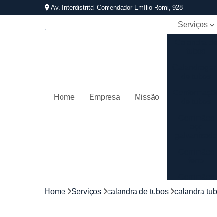
Av. Interdistrital Comendador Emílio Romi, 928
Serviços
Calandra d
tubos
Calandrage
de tubos
Conformaçã
Home
Empresa
Missão
de tubos
Corrimãos
aço
galvanizad
Corrimãos
ferro
Corrimãos
galvanizado
Home
Serviços
calandra de tubos
calandra tu
Corrimãos
inox