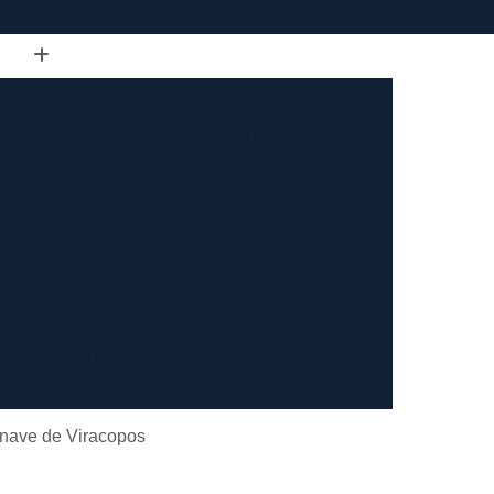
de Tubo Retangular
Calandra em Tubo
Tubo
Calandra Manual para Tubos
dra Tubo
Calandra Tubo Aço Carbono
landra Tubo de Ferro
Calandra Tubo Inox
do
Calandragem de Barra Chata
Calandragem de Materiais Ferrosos
ipo Ferrosos
Calandragem de Perfil
ragem em Tubo
Calandragem para Tubo
Calandragem Tubo Aço Inox
ço Inox
Calandragem Tubo Inox
onave de Viracopos
Conformação com Tubo de Metal