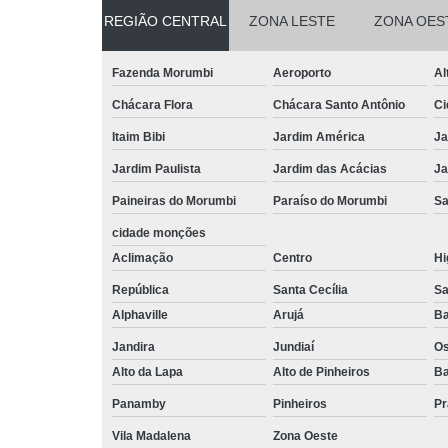
REGIÃO CENTRAL
ZONA LESTE
ZONA OES
Fazenda Morumbi
Aeroporto
Al
Chácara Flora
Chácara Santo Antônio
Ci
Itaim Bibi
Jardim América
Ja
Jardim Paulista
Jardim das Acácias
Ja
Paineiras do Morumbi
Paraíso do Morumbi
Sa
cidade monções
Aclimação
Centro
Hi
República
Santa Cecília
Sa
Alphaville
Arujá
Ba
Jandira
Jundiaí
O
Alto da Lapa
Alto de Pinheiros
Ba
Panamby
Pinheiros
Pr
Vila Madalena
Zona Oeste