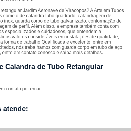
Corrimão Escada Interna Ferro
C
 retangular Jardim Aeronave de Viracopos? A Arte em Tubos
Corrimão Ferro de Escada
Corri
s
iços como o de calandra tubo quadrado, calandragem de
ço inox, guarda corpo de tubo galvanizado, conformação de
Corrimão Ferro para Escada
ragem de perfil. Além disso, a empresa também conta com
ios especializados e cuidadosos, que entendem a
Corrimão Ferro Quadrado
idos valores consideráveis em instalações de qualidade,
 forma de trabalho Qualificada e excelente, entre em
Corrimão com Ferro Tipo Galva
 citados, nós trabalhamos com guarda corpo em tubo de aço
Corrimão de Escada de Ferro Ga
, entre em contato conosco e saiba mais detalhes.
Corrimão de Galvanizad
e Calandra de Tubo Retangular
Corrimão em Ferro Galvan
o
Corrimão Galvanizado
em contato por email.
Corrimão Galvanizado Ferro
Corrimão de Inox para
 atende:
Corrimão Escada Interna
Corrimão Inox de Escada
Corri