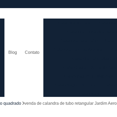
e
Calandra de Tubo
Calandra 
Calandra Hidráulica para 
m
Calandra para Tubo
Calan
Calandra Tubo de Alumínio
Ca
o
Blog
Contato
Calandra Tubo Quadra
Calandragem de Cantoneira
o
Calandragem de Materiais T
Calandragem de Tubo
Caland
Calandragem Tubo
s
Calandragem Tubo em A
bo quadrado
venda de calandra de tubo retangular Jardim Aer
Conformação com Tubo