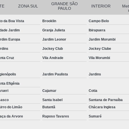
Corrimão Inox para Escada
GRANDE SÃO
TE
ZONA SUL
INTERIOR
Met
PAULO
Corrimão Inox Quadrado
Corte a Laser Chapa Aço In
to da Boa Vista
Brooklin
Campo Belo
Corte a Laser em Chapa
Cor
dade Jardim
Granja Julieta
Ibirapuera
Corte a Laser Oxigênio
rdim Europa
Jardim Leonor
Jardim Morumbi
rdins
Jockey Club
Jockey Clube
Corte e Dobra de Chapa a Laser
nta Cruz
Vila Andrade
Vila Morumbi
Solda a Laser
Corte a Laser em Chapa de Aço
gienópolis
Jardim Paulista
Jardins
Corte Chapa a Laser
C
nta Efigênia
Corte de Chapa a Laser
Corte d
rueri
Cajamar
Cotia
Corte de Chapa Inox a Laser
Cor
sasco
Santa Isabel
Santana de Parnaíba
irro do Limão
Butantã
Chácara Inglesa
Curvamento de Tubo
aça da Arvore
Raposo Tavares
Sumaré
Curvamento de Tubos a 
Curvamento de Tubos de Aç