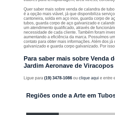
Guarda
corpos
Quer saber mais sobre venda de calandra de tubo
galvanizado
é a opção mais viável, já que disponibiliza serv
cantoneira, solda em aço inox, guarda corpo de a
Guarda
tubos, guarda corpo de aço galvanizado e caland
corpos inox
um atendimento qualificado, através de funcionár
necessidade de cada cliente. Também foram invest
Serviços de
aumentando a eficiência da marca. Possuímos uma
dobra
contato para obter mais informações. Além dos já
galvanizado e guarda corpo galvanizado. Por isso
Soldas em
aço
Para saber mais sobre Venda d
Soldas em
Jardim Aeronave de Viracopos
aço carbon
Ligue para
(19) 3478-1086
ou
clique aqui
e entre 
Regiões onde a Arte em Tubos