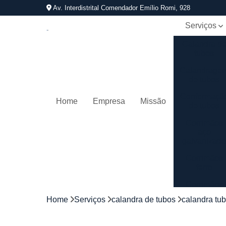
Av. Interdistrital Comendador Emílio Romi, 928
Serviços
Calandra d
tubos
Calandrage
de tubos
Conformaçã
Home
Empresa
Missão
de tubos
Corrimãos
aço
galvanizad
Corrimãos
ferro
Corrimãos
galvanizado
Home
Serviços
calandra de tubos
calandra tu
Corrimãos
inox