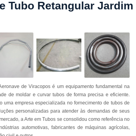
e Tubo Retangular Jardim
Conformação com Tubo Tipo 
Conformação de Tubo sem Cost
Conformação em T
Conformação para Tub
o
Conformação Tubo de Metal
Tub
Corrimão Aço Tipo Galvani
Corrimão de A
Corrimão de Aço Galvanizado e
e
 Aeronave de Viracopos é um equipamento fundamental na
Corrimão em Aç
ade de moldar e curvar tubos de forma precisa e eficiente.
Corrimão em Tubo de Aço Ga
mo uma empresa especializada no fornecimento de tubos de
Corrimão Galvanizado com
soluções personalizadas para atender às demandas de seus
Corrimão Galvaniza
 mercado, a Arte em Tubos se consolidou como referência no
dústrias automotivas, fabricantes de máquinas agrícolas,
Corrimão de Ferro pa
o civil e outros.