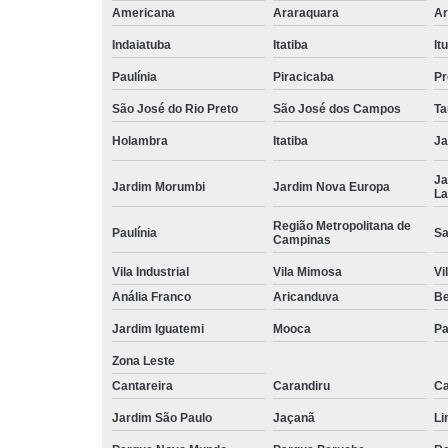
Americana
Araraquara
Ar
Indaiatuba
Itatiba
Itu
Paulínia
Piracicaba
Pr
São José do Rio Preto
São José dos Campos
Ta
Holambra
Itatiba
Ja
Ja
Jardim Morumbi
Jardim Nova Europa
La
Região Metropolitana de
Paulínia
Sa
Campinas
Vila Industrial
Vila Mimosa
Vi
Anália Franco
Aricanduva
B
Jardim Iguatemi
Mooca
Pa
Zona Leste
Cantareira
Carandiru
Ca
Jardim São Paulo
Jaçanã
Li