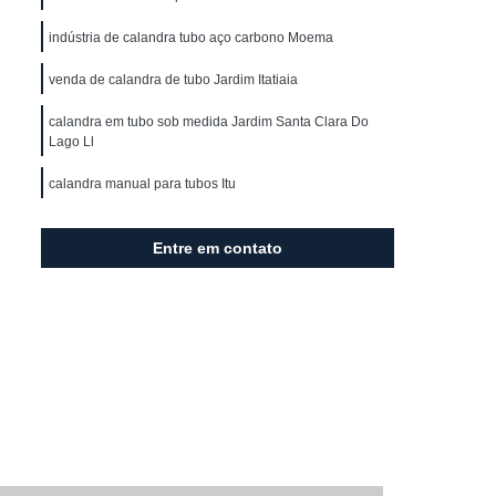
orrimão Ferro
Corrimão Ferro área Externa
indústria de calandra tubo aço carbono Moema
mão Ferro de Parede
Corrimão Ferro Escada
venda de calandra de tubo Jardim Itatiaia
Corrimão Ferro para Escada Externa
Corrimão com Ferro Galvanizado
calandra em tubo sob medida Jardim Santa Clara Do
Lago Ll
nizado
Corrimão de Cano Galvanizado
calandra manual para tubos Itu
lvanizado
Corrimão de Ferro Galvanizado
o
Corrimão de Tubo Galvanizado
Entre em contato
izado
Corrimão Ferro Galvanizado
Corrimão Galvanizado de Ferro
Corrimão Aço Inox
Corrimão de Inox
 Escada
Corrimão em Aço Inox
 Inox
Corrimão Inox área Externa
mão Inox de Parede
Corrimão Inox Escada