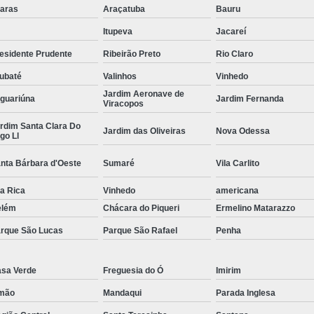
aras
Araçatuba
Bauru
Curvamento de Tubos Do
Itupeva
Jacareí
Curvamento de Tubos Industria
esidente Prudente
Ribeirão Preto
Rio Claro
Corte e Dobra Chapa
Corte e 
ubaté
Valinhos
Vinhedo
Dobra Chapa de Alumínio
Jardim Aeronave de
guariúna
Jardim Fernanda
Viracopos
Dobra de Chapa de Al
rdim Santa Clara Do
Jardim das Oliveiras
Nova Odessa
go Ll
Dobra de Chapa de Ferro
Dobr
Dobradeira de Chapa
Dobra de 
nta Bárbara d'Oeste
Sumaré
Vila Carlito
Dobra de Tubo Redondo
la Rica
Vinhedo
americana
elém
Chácara do Piqueri
Ermelino Matarazzo
Dobra Tubo com Maçarico
Dobra
rque São Lucas
Parque São Rafael
Penha
Dobra Tubo Quadrado
Dobra
Empresa Corte a Laser
Em
sa Verde
Freguesia do Ó
Imirim
Empresa de Corte a Laser
mão
Mandaqui
Parada Inglesa
Empresa de Corte a Laser Chapa Ga