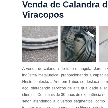
Venda de Calandra d
Cortes a
laser
Viracopos
Cortes de
chapa
Curvament
de tubo
Dobra de
chapas
Dobras de
tubo
Empresas d
A venda de calandra de tubo retangular Jardim
corte
indústria metalúrgica, proporcionando a capacid
Guarda
Neste contexto, a Arte em Tubos se destaca co
corpos
aço, oferecendo serviços de alta qualidade e 
carbono
clientes. Com mais de 30 anos de experiência no
Guarda
setor, atendendo a diversos segmentos, como in
corpos ferro
tratores para terraplanagem, área fitness, construçã