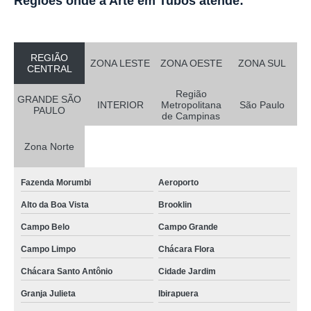
Regiões onde a Arte em Tubos atende:
REGIÃO
ZONA LESTE
ZONA OESTE
ZONA SUL
CENTRAL
Região
GRANDE SÃO
INTERIOR
Metropolitana
São Paulo
PAULO
de Campinas
Zona Norte
Fazenda Morumbi
Aeroporto
Alto da Boa Vista
Brooklin
Campo Belo
Campo Grande
Campo Limpo
Chácara Flora
Chácara Santo Antônio
Cidade Jardim
Granja Julieta
Ibirapuera