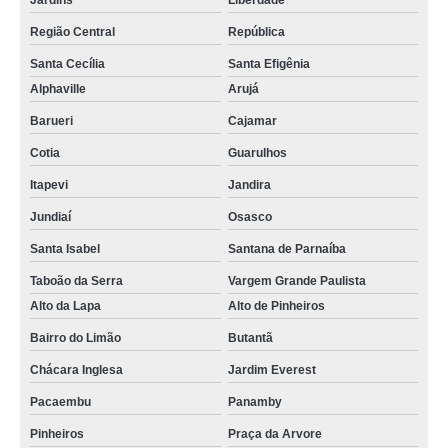
Jardins
Liberdade
Região Central
República
Santa Cecília
Santa Efigênia
Alphaville
Arujá
Barueri
Cajamar
Cotia
Guarulhos
Itapevi
Jandira
Jundiaí
Osasco
Santa Isabel
Santana de Parnaíba
Taboão da Serra
Vargem Grande Paulista
Alto da Lapa
Alto de Pinheiros
Bairro do Limão
Butantã
Chácara Inglesa
Jardim Everest
Pacaembu
Panamby
Pinheiros
Praça da Arvore