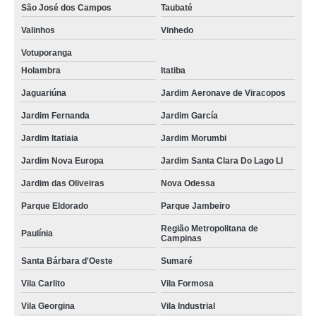
São José dos Campos
Taubaté
Valinhos
Vinhedo
Votuporanga
Holambra
Itatiba
Jaguariúna
Jardim Aeronave de Viracopos
Jardim Fernanda
Jardim García
Jardim Itatiaia
Jardim Morumbi
Jardim Nova Europa
Jardim Santa Clara Do Lago Ll
Jardim das Oliveiras
Nova Odessa
Parque Eldorado
Parque Jambeiro
Região Metropolitana de
Paulínia
Campinas
Santa Bárbara d'Oeste
Sumaré
Vila Carlito
Vila Formosa
Vila Georgina
Vila Industrial