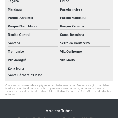
Jaçanã
Limão
Mandaqui
Parada Inglesa
Parque Anhembi
Parque Mandaqui
Parque Novo Mundo
Parque Peruche
Região Central
Santa Teresinha
Santana
Serra da Cantareira
Tremembé
Vila Guilherme
Vila Jaraguá
Vila Maria
Zona Norte
Santa Bárbara d'Oeste
O conteúdo do texto desta página é de direito reservado. Sua reprodução, parcial ou
total, mesmo citando nossos links, é proibida sem a autorização do autor. Crime de
violação de direito autoral – artigo 184 do Código Penal –
Lei 9610/98 - Lei de direitos
autorais
.
Arte em Tubos