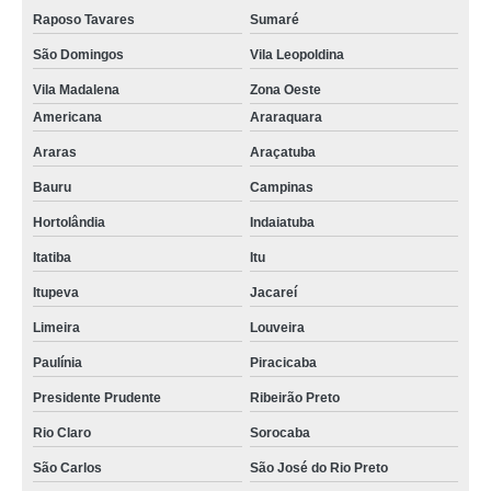
Raposo Tavares
Sumaré
São Domingos
Vila Leopoldina
Vila Madalena
Zona Oeste
Americana
Araraquara
Araras
Araçatuba
Bauru
Campinas
Hortolândia
Indaiatuba
Itatiba
Itu
Itupeva
Jacareí
Limeira
Louveira
Paulínia
Piracicaba
Presidente Prudente
Ribeirão Preto
Rio Claro
Sorocaba
São Carlos
São José do Rio Preto