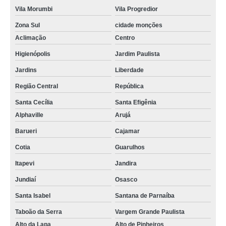
Vila Morumbi
Vila Progredior
Zona Sul
cidade monções
Aclimação
Centro
Higienópolis
Jardim Paulista
Jardins
Liberdade
Região Central
República
Santa Cecília
Santa Efigênia
Alphaville
Arujá
Barueri
Cajamar
Cotia
Guarulhos
Itapevi
Jandira
Jundiaí
Osasco
Santa Isabel
Santana de Parnaíba
Taboão da Serra
Vargem Grande Paulista
Alto da Lapa
Alto de Pinheiros