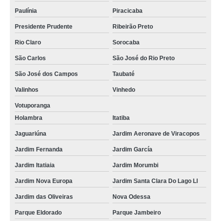
Paulínia
Piracicaba
Presidente Prudente
Ribeirão Preto
Rio Claro
Sorocaba
São Carlos
São José do Rio Preto
São José dos Campos
Taubaté
Valinhos
Vinhedo
Votuporanga
Holambra
Itatiba
Jaguariúna
Jardim Aeronave de Viracopos
Jardim Fernanda
Jardim García
Jardim Itatiaia
Jardim Morumbi
Jardim Nova Europa
Jardim Santa Clara Do Lago Ll
Jardim das Oliveiras
Nova Odessa
Parque Eldorado
Parque Jambeiro