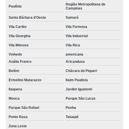
Região Metropolitana de
Paulínia
Campinas
Santa Bárbara d'Oeste
Sumaré
Vila Carlito
Vila Formosa
Vila Georgina
Vila Industrial
Vila Mimosa
Vila Rica
Vinhedo
americana
Anália Franco
Aricanduva
Belém
Chácara do Piqueri
Ermelino Matarazzo
Itaim Paulista
Itaquera
Jardim Iguatemi
Mooca
Parque São Lucas
Parque São Rafael
Penha
Ponte Rasa
Tatuapé
Zona Leste