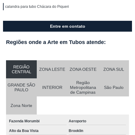
calandra para tubo Chácara do Piqueri
Entre em contato
Regiões onde a Arte em Tubos atende:
REGIÃO
ZONA LESTE
ZONA OESTE
ZONA SUL
CENTRAL
Região
GRANDE SÃO
INTERIOR
Metropolitana
São Paulo
PAULO
de Campinas
Zona Norte
Fazenda Morumbi
Aeroporto
Alto da Boa Vista
Brooklin