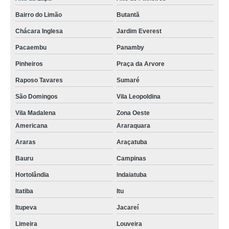
Bairro do Limão
Butantã
Chácara Inglesa
Jardim Everest
Pacaembu
Panamby
Pinheiros
Praça da Arvore
Raposo Tavares
Sumaré
São Domingos
Vila Leopoldina
Vila Madalena
Zona Oeste
Americana
Araraquara
Araras
Araçatuba
Bauru
Campinas
Hortolândia
Indaiatuba
Itatiba
Itu
Itupeva
Jacareí
Limeira
Louveira