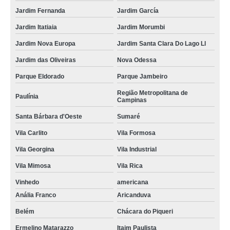
Jardim Fernanda
Jardim García
Jardim Itatiaia
Jardim Morumbi
Jardim Nova Europa
Jardim Santa Clara Do Lago Ll
Jardim das Oliveiras
Nova Odessa
Parque Eldorado
Parque Jambeiro
Região Metropolitana de
Paulínia
Campinas
Santa Bárbara d'Oeste
Sumaré
Vila Carlito
Vila Formosa
Vila Georgina
Vila Industrial
Vila Mimosa
Vila Rica
Vinhedo
americana
Anália Franco
Aricanduva
Belém
Chácara do Piqueri
Ermelino Matarazzo
Itaim Paulista