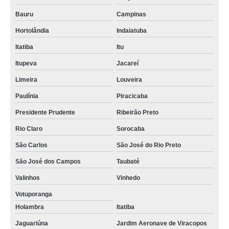
Bauru
Campinas
Hortolândia
Indaiatuba
Itatiba
Itu
Itupeva
Jacareí
Limeira
Louveira
Paulínia
Piracicaba
Presidente Prudente
Ribeirão Preto
Rio Claro
Sorocaba
São Carlos
São José do Rio Preto
São José dos Campos
Taubaté
Valinhos
Vinhedo
Votuporanga
Holambra
Itatiba
Jaguariúna
Jardim Aeronave de Viracopos