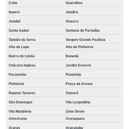
Cotia
Guarulhos
Itapevi
Jandira
Jundiaí
Osasco
Santa Isabel
Santana de Parnaíba
Taboão da Serra
Vargem Grande Paulista
Alto da Lapa
Alto de Pinheiros
Bairro do Limão
Butantã
Chácara Inglesa
Jardim Everest
Pacaembu
Panamby
Pinheiros
Praça da Arvore
Raposo Tavares
Sumaré
São Domingos
Vila Leopoldina
Vila Madalena
Zona Oeste
Americana
Araraquara
Araras
Araçatuba