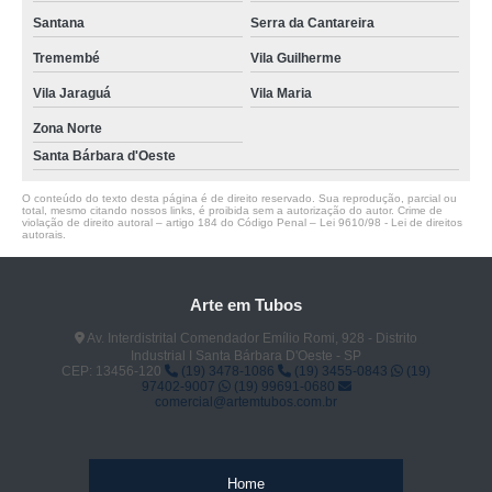
Santana
Serra da Cantareira
Tremembé
Vila Guilherme
Vila Jaraguá
Vila Maria
Zona Norte
Santa Bárbara d'Oeste
O conteúdo do texto desta página é de direito reservado. Sua reprodução, parcial ou
total, mesmo citando nossos links, é proibida sem a autorização do autor. Crime de
violação de direito autoral – artigo 184 do Código Penal –
Lei 9610/98 - Lei de direitos
autorais
.
Arte em Tubos
Av. Interdistrital Comendador Emílio Romi, 928 - Distrito
Industrial I Santa Bárbara D'Oeste - SP
CEP: 13456-120
(19) 3478-1086
(19) 3455-0843
(19)
97402-9007
(19) 99691-0680
comercial@artemtubos.com.br
Home