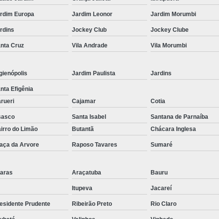
Corrimão Inox para Escada
rdim Europa
Jardim Leonor
Jardim Morumbi
Corrimão Inox Quadrado
rdins
Jockey Club
Jockey Clube
Corte a Laser Chapa Aço In
nta Cruz
Vila Andrade
Vila Morumbi
Corte a Laser em Chapa
Cor
Corte a Laser Oxigênio
gienópolis
Jardim Paulista
Jardins
Corte e Dobra de Chapa a Laser
nta Efigênia
Solda a Laser
rueri
Cajamar
Cotia
Corte a Laser em Chapa de Aço
sasco
Santa Isabel
Santana de Parnaíba
irro do Limão
Butantã
Chácara Inglesa
Corte Chapa a Laser
C
aça da Arvore
Raposo Tavares
Sumaré
Corte de Chapa a Laser
Corte d
Corte de Chapa Inox a Laser
Cor
aras
Araçatuba
Bauru
Curvamento de Tubo
Itupeva
Jacareí
Curvamento de Tubos a 
esidente Prudente
Ribeirão Preto
Rio Claro
Curvamento de Tubos de Aç