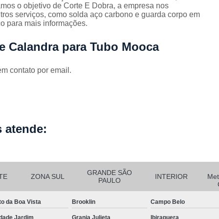
Corrimão Escada Interna Ferro
C
amos o objetivo de Corte E Dobra, a empresa nos
os serviços, como solda aço carbono e guarda corpo em
Corrimão Ferro de Escada
Corri
s
co para mais informações.
Corrimão Ferro para Escada
de Calandra para Tubo Mooca
Corrimão Ferro Quadrado
em contato por email.
Corrimão com Ferro Tipo Galva
Corrimão de Escada de Ferro Ga
Corrimão de Galvanizad
Corrimão em Ferro Galvan
o
 atende:
Corrimão Galvanizado
Corrimão Galvanizado Ferro
Corrimão de Inox para
GRANDE SÃO
TE
ZONA SUL
INTERIOR
Met
PAULO
Corrimão Escada Interna
to da Boa Vista
Brooklin
Campo Belo
Corrimão Inox de Escada
Corri
dade Jardim
Granja Julieta
Ibirapuera