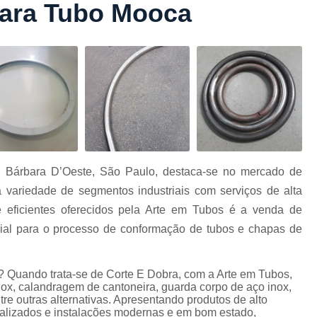
para Tubo Mooca
Conformação com Tubo Tipo 
Conformação de Tubo sem Cost
Conformação em T
Conformação para Tub
o
Conformação Tubo de Metal
Tub
Corrimão Aço Tipo Galvani
Corrimão de A
 Bárbara D’Oeste, São Paulo, destaca-se no mercado de
Corrimão de Aço Galvanizado e
 variedade de segmentos industriais com serviços de alta
e
Corrimão em Aç
 eficientes oferecidos pela Arte em Tubos é a venda de
Corrimão em Tubo de Aço Ga
al para o processo de conformação de tubos e chapas de
Corrimão Galvanizado com
 Quando trata-se de Corte E Dobra, com a Arte em Tubos,
Corrimão Galvaniza
ox, calandragem de cantoneira, guarda corpo de aço inox,
Corrimão de Ferro pa
tre outras alternativas. Apresentando produtos de alto
ializados e instalações modernas e em bom estado,