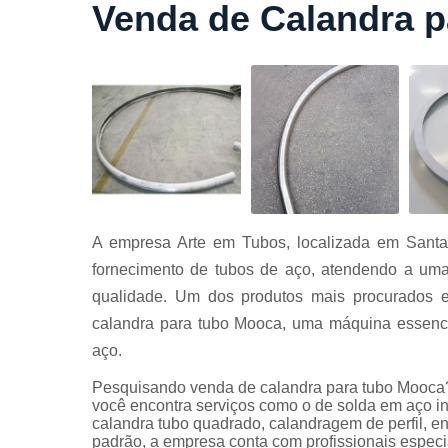
Venda de Calandra 
Cortes a
laser
Cortes de
chapa
Curvament
de tubo
Dobra de
chapas
Dobras de
A empresa Arte em Tubos, localizada em Santa
tubo
fornecimento de tubos de aço, atendendo a uma
Empresas d
qualidade. Um dos produtos mais procurados e
corte
calandra para tubo Mooca, uma máquina essenci
Guarda
aço.
corpos
carbono
Pesquisando venda de calandra para tubo Mooca?
Guarda
você encontra serviços como o de solda em aço in
corpos ferro
calandra tubo quadrado, calandragem de perfil, en
padrão, a empresa conta com profissionais espec