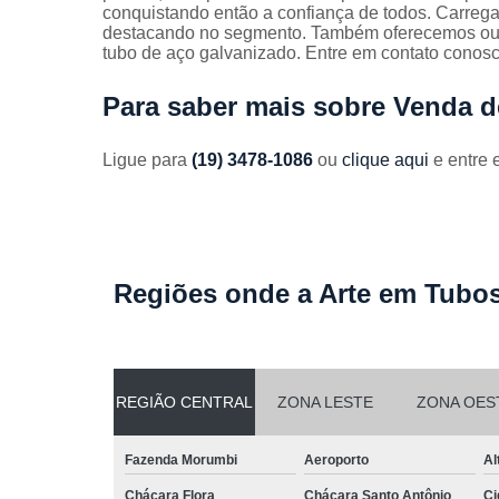
Guarda
conquistando então a confiança de todos. Carreg
corpos
destacando no segmento. Também oferecemos outr
galvanizado
tubo de aço galvanizado. Entre em contato conos
Guarda
Para saber mais sobre Venda 
corpos inox
Serviços de
Ligue para
(19) 3478-1086
ou
clique aqui
e entre 
dobra
Soldas em
aço
Soldas em
aço carbon
Regiões onde a Arte em Tubos
REGIÃO CENTRAL
ZONA LESTE
ZONA OES
Fazenda Morumbi
Aeroporto
Al
Chácara Flora
Chácara Santo Antônio
Ci