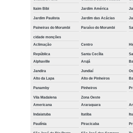
Itaim Bibi
Jardim América
Ja
Jardim Paulista
Jardim das Acácias
Ja
Paineiras do Morumbi
Paraíso do Morumbi
Sa
cidade monções
Aclimação
Centro
Hi
República
Santa Cecília
Sa
Alphaville
Arujá
Ba
Jandira
Jundiaí
O
Alto da Lapa
Alto de Pinheiros
Ba
Panamby
Pinheiros
Pr
Vila Madalena
Zona Oeste
Americana
Araraquara
Ar
Indaiatuba
Itatiba
Itu
Paulínia
Piracicaba
Pr