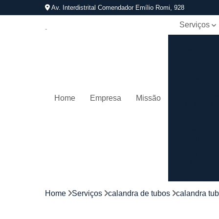
Av. Interdistrital Comendador Emílio Romi, 928
Serviços
Calandra d
tubos
Calandrage
de tubos
Conformaçã
Home
Empresa
Missão
de tubos
Corrimãos
aço
galvanizad
Corrimãos
ferro
Corrimãos
galvanizado
Home
Serviços
calandra de tubos
calandra tu
Corrimãos
inox