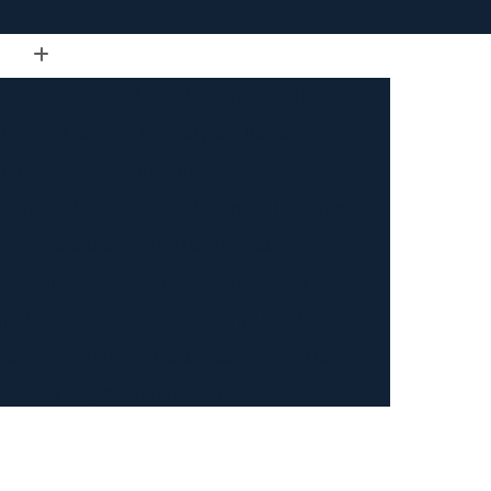
de Tubo Retangular
Calandra em Tubo
Tubo
Calandra Manual para Tubos
dra Tubo
Calandra Tubo Aço Carbono
landra Tubo de Ferro
Calandra Tubo Inox
do
Calandragem de Barra Chata
Calandragem de Materiais Ferrosos
ipo Ferrosos
Calandragem de Perfil
ragem em Tubo
Calandragem para Tubo
Calandragem Tubo Aço Inox
ço Inox
Calandragem Tubo Inox
Conformação com Tubo de Metal