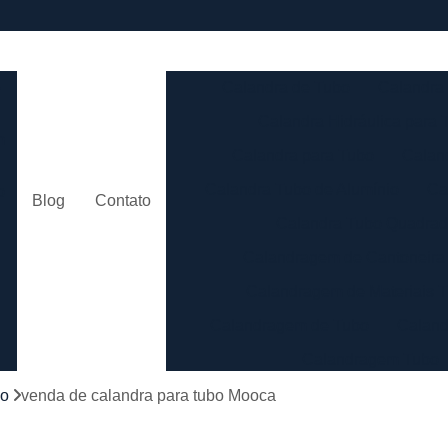
e
Calandra de Tubo
Calandra 
Calandra Hidráulica para 
m
Calandra para Tubo
Calan
Calandra Tubo de Alumínio
Ca
o
Blog
Contato
Calandra Tubo Quadra
Calandragem de Cantoneira
o
Calandragem de Materiais T
Calandragem de Tubo
Caland
Calandragem Tubo
s
Calandragem Tubo em A
bo
venda de calandra para tubo Mooca
Conformação com Tubo