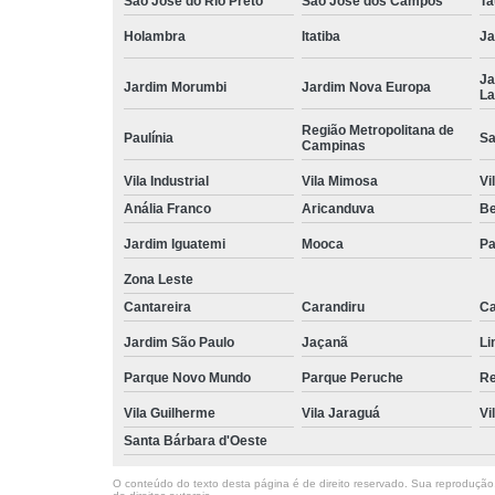
São José do Rio Preto
São José dos Campos
Ta
Holambra
Itatiba
Ja
Ja
Jardim Morumbi
Jardim Nova Europa
La
Região Metropolitana de
Paulínia
Sa
Campinas
Vila Industrial
Vila Mimosa
Vi
Anália Franco
Aricanduva
B
Jardim Iguatemi
Mooca
Pa
Zona Leste
Cantareira
Carandiru
Ca
Jardim São Paulo
Jaçanã
Li
Parque Novo Mundo
Parque Peruche
Re
Vila Guilherme
Vila Jaraguá
Vi
Santa Bárbara d'Oeste
O conteúdo do texto desta página é de direito reservado. Sua reprodução, 