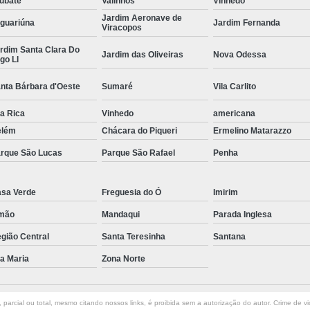
ubaté
Valinhos
Vinhedo
Jardim Aeronave de
Curvamento de Tubos Do
guariúna
Jardim Fernanda
Viracopos
Curvamento de Tubos Industria
rdim Santa Clara Do
Jardim das Oliveiras
Nova Odessa
go Ll
Corte e Dobra Chapa
Corte e 
nta Bárbara d'Oeste
Sumaré
Vila Carlito
Dobra Chapa de Alumínio
la Rica
Vinhedo
Dobra de Chapa de Al
americana
elém
Chácara do Piqueri
Ermelino Matarazzo
Dobra de Chapa de Ferro
Dobr
rque São Lucas
Parque São Rafael
Penha
Dobradeira de Chapa
Dobra de 
Dobra de Tubo Redondo
sa Verde
Freguesia do Ó
Imirim
Dobra Tubo com Maçarico
Dobra
mão
Mandaqui
Parada Inglesa
Dobra Tubo Quadrado
Dobra
gião Central
Santa Teresinha
Santana
Empresa Corte a Laser
Em
la Maria
Zona Norte
Empresa de Corte a Laser
Empresa de Corte a Laser Chapa Ga
parcial ou total, mesmo citando nossos links, é proibida sem a autorização do autor. Crime de vi