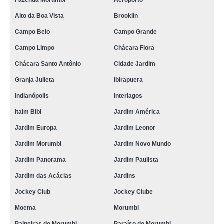
Fazenda Morumbi
Aeroporto
Alto da Boa Vista
Brooklin
Campo Belo
Campo Grande
Campo Limpo
Chácara Flora
Chácara Santo Antônio
Cidade Jardim
Granja Julieta
Ibirapuera
Indianópolis
Interlagos
Itaim Bibi
Jardim América
Jardim Europa
Jardim Leonor
Jardim Morumbi
Jardim Novo Mundo
Jardim Panorama
Jardim Paulista
Jardim das Acácias
Jardins
Jockey Club
Jockey Clube
Moema
Morumbi