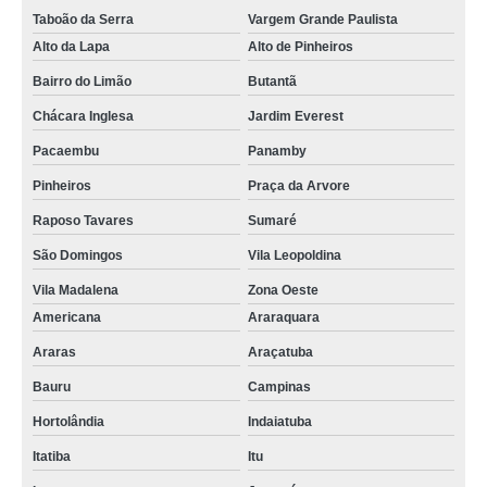
Taboão da Serra
Vargem Grande Paulista
Alto da Lapa
Alto de Pinheiros
Bairro do Limão
Butantã
Chácara Inglesa
Jardim Everest
Pacaembu
Panamby
Pinheiros
Praça da Arvore
Raposo Tavares
Sumaré
São Domingos
Vila Leopoldina
Vila Madalena
Zona Oeste
Americana
Araraquara
Araras
Araçatuba
Bauru
Campinas
Hortolândia
Indaiatuba
Itatiba
Itu