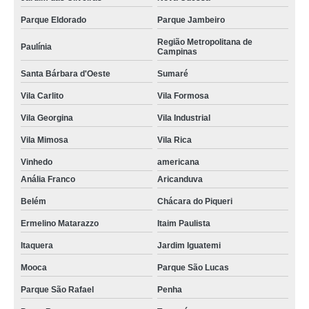
Parque Eldorado
Parque Jambeiro
Região Metropolitana de
Paulínia
Campinas
Santa Bárbara d'Oeste
Sumaré
Vila Carlito
Vila Formosa
Vila Georgina
Vila Industrial
Vila Mimosa
Vila Rica
Vinhedo
americana
Anália Franco
Aricanduva
Belém
Chácara do Piqueri
Ermelino Matarazzo
Itaim Paulista
Itaquera
Jardim Iguatemi
Mooca
Parque São Lucas
Parque São Rafael
Penha