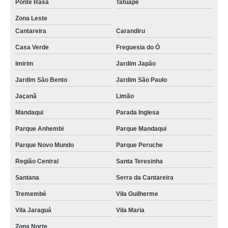
Ponte Rasa
Tatuapé
Zona Leste
Cantareira
Carandiru
Casa Verde
Freguesia do Ó
Imirim
Jardim Japão
Jardim São Bento
Jardim São Paulo
Jaçanã
Limão
Mandaqui
Parada Inglesa
Parque Anhembi
Parque Mandaqui
Parque Novo Mundo
Parque Peruche
Região Central
Santa Teresinha
Santana
Serra da Cantareira
Tremembé
Vila Guilherme
Vila Jaraguá
Vila Maria
Zona Norte