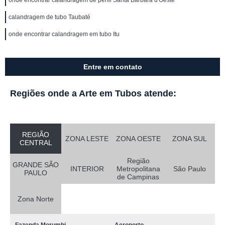
onde encontrar calandragem de perfil Santa Bárbara d'Oeste
calandragem de tubo Taubaté
onde encontrar calandragem em tubo Itu
Entre em contato
Regiões onde a Arte em Tubos atende:
REGIÃO
ZONA LESTE
ZONA OESTE
ZONA SUL
CENTRAL
Região
GRANDE SÃO
INTERIOR
Metropolitana
São Paulo
PAULO
de Campinas
Zona Norte