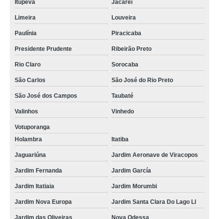
Itupeva
Jacareí
Limeira
Louveira
Paulínia
Piracicaba
Presidente Prudente
Ribeirão Preto
Rio Claro
Sorocaba
São Carlos
São José do Rio Preto
São José dos Campos
Taubaté
Valinhos
Vinhedo
Votuporanga
Holambra
Itatiba
Jaguariúna
Jardim Aeronave de Viracopos
Jardim Fernanda
Jardim García
Jardim Itatiaia
Jardim Morumbi
Jardim Nova Europa
Jardim Santa Clara Do Lago Ll
Jardim das Oliveiras
Nova Odessa