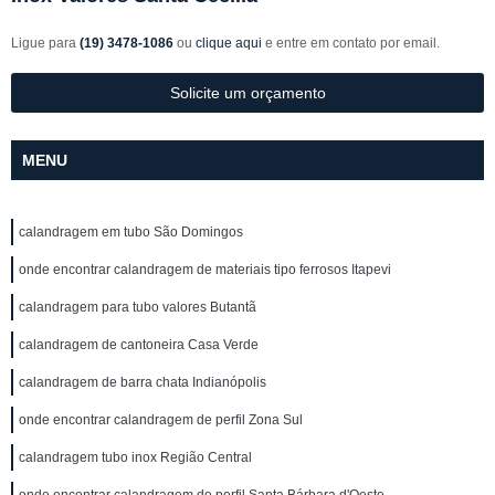
Ligue para
(19) 3478-1086
ou
clique aqui
e entre em contato por email.
Solicite um orçamento
MENU
calandragem em tubo São Domingos
onde encontrar calandragem de materiais tipo ferrosos Itapevi
calandragem para tubo valores Butantã
calandragem de cantoneira Casa Verde
calandragem de barra chata Indianópolis
onde encontrar calandragem de perfil Zona Sul
calandragem tubo inox Região Central