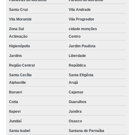
Paineiras do Morumbi
Paraíso do Morumbi
Santa Cruz
Vila Andrade
Vila Morumbi
Vila Progredior
Zona Sul
cidade monções
Aclimação
Centro
Higienópolis
Jardim Paulista
Jardins
Liberdade
Região Central
República
Santa Cecília
Santa Efigênia
Alphaville
Arujá
Barueri
Cajamar
Cotia
Guarulhos
Itapevi
Jandira
Jundiaí
Osasco
Santa Isabel
Santana de Parnaíba