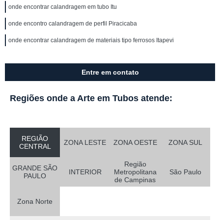
onde encontrar calandragem em tubo Itu
onde encontro calandragem de perfil Piracicaba
onde encontrar calandragem de materiais tipo ferrosos Itapevi
Entre em contato
Regiões onde a Arte em Tubos atende:
REGIÃO
ZONA LESTE
ZONA OESTE
ZONA SUL
CENTRAL
Região
GRANDE SÃO
INTERIOR
Metropolitana
São Paulo
PAULO
de Campinas
Zona Norte