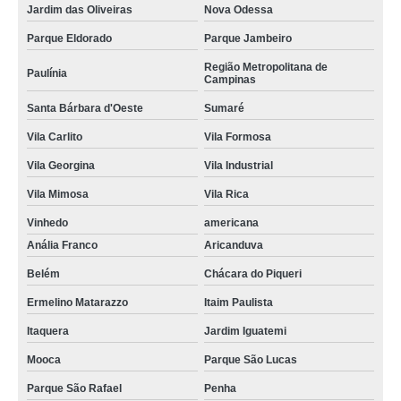
Jardim das Oliveiras
Nova Odessa
Parque Eldorado
Parque Jambeiro
Região Metropolitana de
Paulínia
Campinas
Santa Bárbara d'Oeste
Sumaré
Vila Carlito
Vila Formosa
Vila Georgina
Vila Industrial
Vila Mimosa
Vila Rica
Vinhedo
americana
Anália Franco
Aricanduva
Belém
Chácara do Piqueri
Ermelino Matarazzo
Itaim Paulista
Itaquera
Jardim Iguatemi
Mooca
Parque São Lucas
Parque São Rafael
Penha