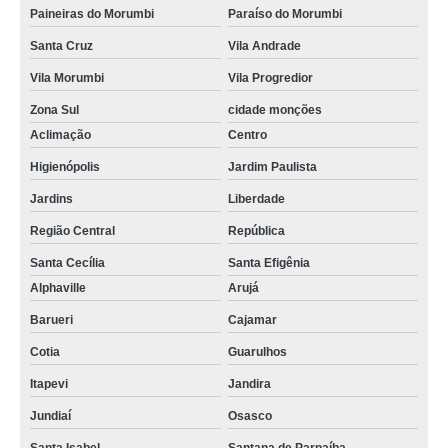
Paineiras do Morumbi
Paraíso do Morumbi
Santa Cruz
Vila Andrade
Vila Morumbi
Vila Progredior
Zona Sul
cidade monções
Aclimação
Centro
Higienópolis
Jardim Paulista
Jardins
Liberdade
Região Central
República
Santa Cecília
Santa Efigênia
Alphaville
Arujá
Barueri
Cajamar
Cotia
Guarulhos
Itapevi
Jandira
Jundiaí
Osasco