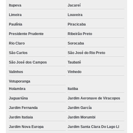
Itupeva
Jacareí
Limeira
Louveira
Paulínia
Piracicaba
Presidente Prudente
Ribeirão Preto
Rio Claro
Sorocaba
São Carlos
São José do Rio Preto
São José dos Campos
Taubaté
Valinhos
Vinhedo
Votuporanga
Holambra
Itatiba
Jaguariúna
Jardim Aeronave de Viracopos
Jardim Fernanda
Jardim García
Jardim Itatiaia
Jardim Morumbi
Jardim Nova Europa
Jardim Santa Clara Do Lago Ll