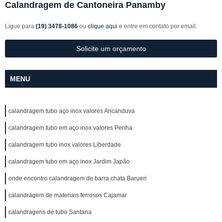
Calandragem de Cantoneira Panamby
Ligue para
(19) 3478-1086
ou
clique aqui
e entre em contato por email.
Solicite um orçamento
MENU
calandragem tubo aço inox valores Aricanduva
calandragem tubo em aço inox valores Penha
calandragem tubo inox valores Liberdade
calandragem tubo em aço inox Jardim Japão
onde encontro calandragem de barra chata Barueri
calandragem de materiais ferrosos Cajamar
calandragens de tubo Santana