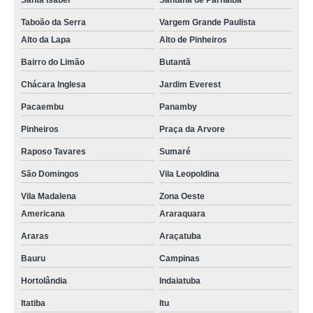
Santa Isabel
Santana de Parnaíba
Taboão da Serra
Vargem Grande Paulista
Alto da Lapa
Alto de Pinheiros
Bairro do Limão
Butantã
Chácara Inglesa
Jardim Everest
Pacaembu
Panamby
Pinheiros
Praça da Arvore
Raposo Tavares
Sumaré
São Domingos
Vila Leopoldina
Vila Madalena
Zona Oeste
Americana
Araraquara
Araras
Araçatuba
Bauru
Campinas
Hortolândia
Indaiatuba
Itatiba
Itu