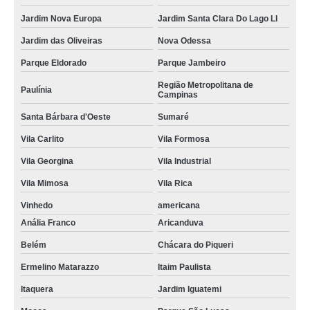
Jardim Nova Europa
Jardim Santa Clara Do Lago Ll
Jardim das Oliveiras
Nova Odessa
Parque Eldorado
Parque Jambeiro
Região Metropolitana de
Paulínia
Campinas
Santa Bárbara d'Oeste
Sumaré
Vila Carlito
Vila Formosa
Vila Georgina
Vila Industrial
Vila Mimosa
Vila Rica
Vinhedo
americana
Anália Franco
Aricanduva
Belém
Chácara do Piqueri
Ermelino Matarazzo
Itaim Paulista
Itaquera
Jardim Iguatemi