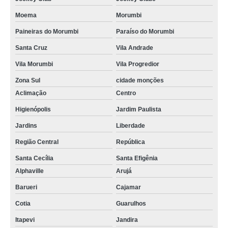
Moema
Morumbi
Paineiras do Morumbi
Paraíso do Morumbi
Santa Cruz
Vila Andrade
Vila Morumbi
Vila Progredior
Zona Sul
cidade monções
Aclimação
Centro
Higienópolis
Jardim Paulista
Jardins
Liberdade
Região Central
República
Santa Cecília
Santa Efigênia
Alphaville
Arujá
Barueri
Cajamar
Cotia
Guarulhos
Itapevi
Jandira