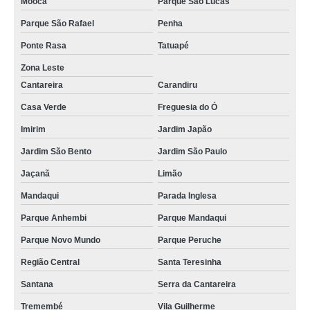
Mooca
Parque São Lucas
Parque São Rafael
Penha
Ponte Rasa
Tatuapé
Zona Leste
Cantareira
Carandiru
Casa Verde
Freguesia do Ó
Imirim
Jardim Japão
Jardim São Bento
Jardim São Paulo
Jaçanã
Limão
Mandaqui
Parada Inglesa
Parque Anhembi
Parque Mandaqui
Parque Novo Mundo
Parque Peruche
Região Central
Santa Teresinha
Santana
Serra da Cantareira
Tremembé
Vila Guilherme