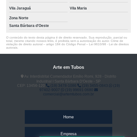
Vila Jaraguá
Vila Maria
Zona Norte
Santa Bárbara d'Oeste
O conteúdo do texto desta página é de direito reservado. Sua reprodução, parcial ou
total, mesmo citando nossos links, é proibida sem a autorização do autor. Crime de
violação de direito autoral – artigo 184 do Código Penal –
Lei 9610/98 - Lei de direitos
autorais
.
Arte em Tubos
Av. Interdistrital Comendador Emílio Romi, 928 - Distrito
Industrial I Santa Bárbara D'Oeste - SP
CEP: 13456-120
(19) 3478-1086
(19) 3455-0843
(19)
97402-9007
(19) 99691-0680
comercial@artemtubos.com.br
Home
Empresa