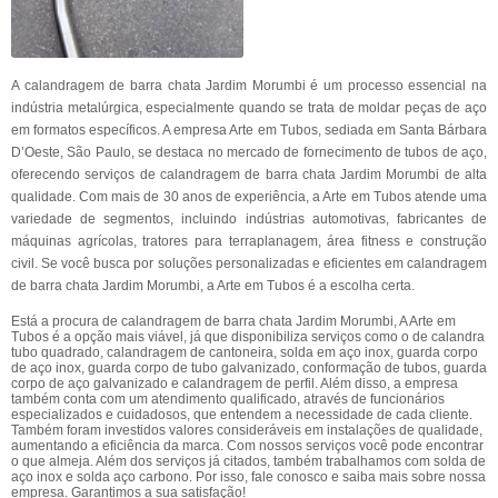
A calandragem de barra chata Jardim Morumbi é um processo essencial na
indústria metalúrgica, especialmente quando se trata de moldar peças de aço
em formatos específicos. A empresa Arte em Tubos, sediada em Santa Bárbara
D’Oeste, São Paulo, se destaca no mercado de fornecimento de tubos de aço,
oferecendo serviços de calandragem de barra chata Jardim Morumbi de alta
qualidade. Com mais de 30 anos de experiência, a Arte em Tubos atende uma
variedade de segmentos, incluindo indústrias automotivas, fabricantes de
máquinas agrícolas, tratores para terraplanagem, área fitness e construção
civil. Se você busca por soluções personalizadas e eficientes em calandragem
de barra chata Jardim Morumbi, a Arte em Tubos é a escolha certa.
Está a procura de calandragem de barra chata Jardim Morumbi, A Arte em
Tubos é a opção mais viável, já que disponibiliza serviços como o de calandra
tubo quadrado, calandragem de cantoneira, solda em aço inox, guarda corpo
de aço inox, guarda corpo de tubo galvanizado, conformação de tubos, guarda
corpo de aço galvanizado e calandragem de perfil. Além disso, a empresa
também conta com um atendimento qualificado, através de funcionários
especializados e cuidadosos, que entendem a necessidade de cada cliente.
Também foram investidos valores consideráveis em instalações de qualidade,
aumentando a eficiência da marca. Com nossos serviços você pode encontrar
o que almeja. Além dos serviços já citados, também trabalhamos com solda de
aço inox e solda aço carbono. Por isso, fale conosco e saiba mais sobre nossa
empresa. Garantimos a sua satisfação!