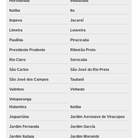
Hortolândia
Indaiatuba
Itatiba
Itu
Itupeva
Jacareí
Limeira
Louveira
Paulínia
Piracicaba
Presidente Prudente
Ribeirão Preto
Rio Claro
Sorocaba
São Carlos
São José do Rio Preto
São José dos Campos
Taubaté
Valinhos
Vinhedo
Votuporanga
Holambra
Itatiba
Jaguariúna
Jardim Aeronave de Viracopos
Jardim Fernanda
Jardim García
Jardim Itatiaia
Jardim Morumbi