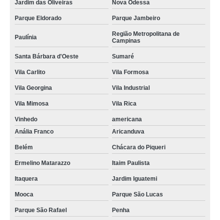
Jardim das Oliveiras
Nova Odessa
Parque Eldorado
Parque Jambeiro
Região Metropolitana de
Paulínia
Campinas
Santa Bárbara d'Oeste
Sumaré
Vila Carlito
Vila Formosa
Vila Georgina
Vila Industrial
Vila Mimosa
Vila Rica
Vinhedo
americana
Anália Franco
Aricanduva
Belém
Chácara do Piqueri
Ermelino Matarazzo
Itaim Paulista
Itaquera
Jardim Iguatemi
Mooca
Parque São Lucas
Parque São Rafael
Penha