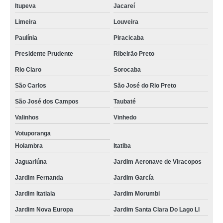
Itupeva
Jacareí
Limeira
Louveira
Paulínia
Piracicaba
Presidente Prudente
Ribeirão Preto
Rio Claro
Sorocaba
São Carlos
São José do Rio Preto
São José dos Campos
Taubaté
Valinhos
Vinhedo
Votuporanga
Holambra
Itatiba
Jaguariúna
Jardim Aeronave de Viracopos
Jardim Fernanda
Jardim García
Jardim Itatiaia
Jardim Morumbi
Jardim Nova Europa
Jardim Santa Clara Do Lago Ll