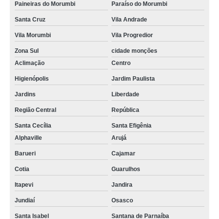
Paineiras do Morumbi
Paraíso do Morumbi
Santa Cruz
Vila Andrade
Vila Morumbi
Vila Progredior
Zona Sul
cidade monções
Aclimação
Centro
Higienópolis
Jardim Paulista
Jardins
Liberdade
Região Central
República
Santa Cecília
Santa Efigênia
Alphaville
Arujá
Barueri
Cajamar
Cotia
Guarulhos
Itapevi
Jandira
Jundiaí
Osasco
Santa Isabel
Santana de Parnaíba