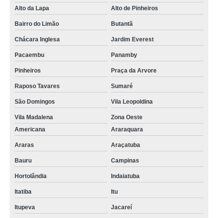
Alto da Lapa
Alto de Pinheiros
Bairro do Limão
Butantã
Chácara Inglesa
Jardim Everest
Pacaembu
Panamby
Pinheiros
Praça da Arvore
Raposo Tavares
Sumaré
São Domingos
Vila Leopoldina
Vila Madalena
Zona Oeste
Americana
Araraquara
Araras
Araçatuba
Bauru
Campinas
Hortolândia
Indaiatuba
Itatiba
Itu
Itupeva
Jacareí