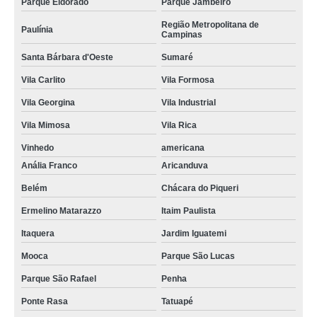
Parque Eldorado
Parque Jambeiro
Região Metropolitana de
Paulínia
Campinas
Santa Bárbara d'Oeste
Sumaré
Vila Carlito
Vila Formosa
Vila Georgina
Vila Industrial
Vila Mimosa
Vila Rica
Vinhedo
americana
Anália Franco
Aricanduva
Belém
Chácara do Piqueri
Ermelino Matarazzo
Itaim Paulista
Itaquera
Jardim Iguatemi
Mooca
Parque São Lucas
Parque São Rafael
Penha
Ponte Rasa
Tatuapé