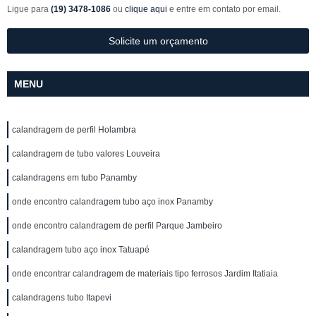
Ligue para
(19) 3478-1086
ou
clique aqui
e entre em contato por email.
Solicite um orçamento
MENU
calandragem de perfil Holambra
calandragem de tubo valores Louveira
calandragens em tubo Panamby
onde encontro calandragem tubo aço inox Panamby
onde encontro calandragem de perfil Parque Jambeiro
calandragem tubo aço inox Tatuapé
onde encontrar calandragem de materiais tipo ferrosos Jardim Itatiaia
calandragens tubo Itapevi