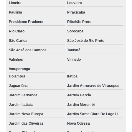
Limeira
Louveira
Paulínia
Piracicaba
Presidente Prudente
Ribeirão Preto
Rio Claro
Sorocaba
São Carlos
São José do Rio Preto
São José dos Campos
Taubaté
Valinhos
Vinhedo
Votuporanga
Holambra
Itatiba
Jaguariúna
Jardim Aeronave de Viracopos
Jardim Fernanda
Jardim García
Jardim Itatiaia
Jardim Morumbi
Jardim Nova Europa
Jardim Santa Clara Do Lago Ll
Jardim das Oliveiras
Nova Odessa