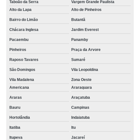
Taboão da Serra
Vargem Grande Paulista
Alto da Lapa
Alto de Pinheiros
Bairro do Limão
Butantã
Chácara Inglesa
Jardim Everest
Pacaembu
Panamby
Pinheiros
Praça da Arvore
Raposo Tavares
Sumaré
São Domingos
Vila Leopoldina
Vila Madalena
Zona Oeste
Americana
Araraquara
Araras
Araçatuba
Bauru
Campinas
Hortolândia
Indaiatuba
Itatiba
Itu
Itupeva
Jacareí