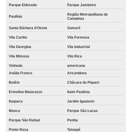
Parque Eldorado
Parque Jambeiro
Região Metropolitana de
Paulínia
Campinas
Santa Bárbara d'Oeste
Sumaré
Vila Carlito
Vila Formosa
Vila Georgina
Vila Industrial
Vila Mimosa
Vila Rica
Vinhedo
americana
Anália Franco
Aricanduva
Belém
Chácara do Piqueri
Ermelino Matarazzo
Itaim Paulista
Itaquera
Jardim Iguatemi
Mooca
Parque São Lucas
Parque São Rafael
Penha
Ponte Rasa
Tatuapé