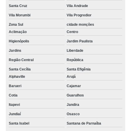
Santa Cruz
Vila Andrade
Vila Morumbi
Vila Progredior
Zona Sul
cidade monções
Aclimação
Centro
Higienópolis
Jardim Paulista
Jardins
Liberdade
Região Central
República
Santa Cecília
Santa Efigênia
Alphaville
Arujá
Barueri
Cajamar
Cotia
Guarulhos
Itapevi
Jandira
Jundiaí
Osasco
Santa Isabel
Santana de Parnaíba