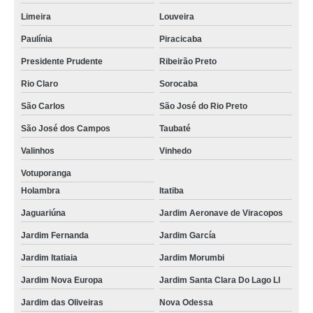
Limeira
Louveira
Paulínia
Piracicaba
Presidente Prudente
Ribeirão Preto
Rio Claro
Sorocaba
São Carlos
São José do Rio Preto
São José dos Campos
Taubaté
Valinhos
Vinhedo
Votuporanga
Holambra
Itatiba
Jaguariúna
Jardim Aeronave de Viracopos
Jardim Fernanda
Jardim García
Jardim Itatiaia
Jardim Morumbi
Jardim Nova Europa
Jardim Santa Clara Do Lago Ll
Jardim das Oliveiras
Nova Odessa