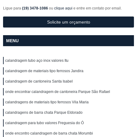
Ligue para
(19) 3478-1086
ou
clique aqui
e entre em contato por email.
Solicite um orçamento
MENU
calandragem tubo aço inox valores Itu
calandragem de materiais tipo ferrosos Jandira
calandragem de cantoneira Santa Isabel
onde encontrar calandragem de cantoneira Parque São Rafael
calandragens de materiais tipo ferrosos Vila Maria
calandragens de barra chata Parque Eldorado
calandragem para tubo valores Freguesia do Ó
onde encontro calandragem de barra chata Morumbi