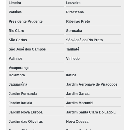
Limeira
Louveira
Paulínia
Piracicaba
Presidente Prudente
Ribeirão Preto
Rio Claro
Sorocaba
São Carlos
São José do Rio Preto
São José dos Campos
Taubaté
Valinhos
Vinhedo
Votuporanga
Holambra
Itatiba
Jaguariúna
Jardim Aeronave de Viracopos
Jardim Fernanda
Jardim García
Jardim Itatiaia
Jardim Morumbi
Jardim Nova Europa
Jardim Santa Clara Do Lago Ll
Jardim das Oliveiras
Nova Odessa