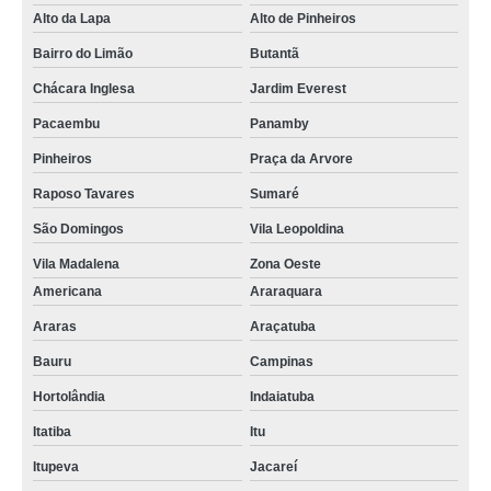
Alto da Lapa
Alto de Pinheiros
Bairro do Limão
Butantã
Chácara Inglesa
Jardim Everest
Pacaembu
Panamby
Pinheiros
Praça da Arvore
Raposo Tavares
Sumaré
São Domingos
Vila Leopoldina
Vila Madalena
Zona Oeste
Americana
Araraquara
Araras
Araçatuba
Bauru
Campinas
Hortolândia
Indaiatuba
Itatiba
Itu
Itupeva
Jacareí