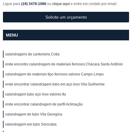
Ligue para
(19) 3478-1086
ou
clique aqui
e entre em contato por email.
Solicite um orçamento
MENU
calandragens de cantoneira Cotia
onde encontro calandragem de materiais ferrosos Chácara Santo Antônio
calandragem de materiais tipo ferrosos valores Campo Limpo
onde encontrar calandragem tubo em aço inox Vila Guilherme
calandragem tubo aço inox valores Itu
onde encontrar calandragem de perfil Aclimação
calandragem de tubo Vila Georgina
calandragem em tubo Sorocaba