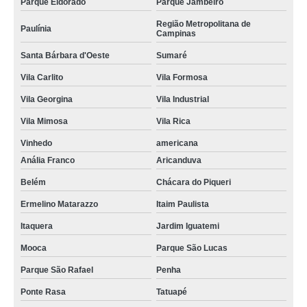
Parque Eldorado
Parque Jambeiro
Região Metropolitana de
Paulínia
Campinas
Santa Bárbara d'Oeste
Sumaré
Vila Carlito
Vila Formosa
Vila Georgina
Vila Industrial
Vila Mimosa
Vila Rica
Vinhedo
americana
Anália Franco
Aricanduva
Belém
Chácara do Piqueri
Ermelino Matarazzo
Itaim Paulista
Itaquera
Jardim Iguatemi
Mooca
Parque São Lucas
Parque São Rafael
Penha
Ponte Rasa
Tatuapé