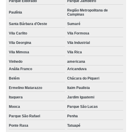
Parque Eldorado
Parque Jambeiro
Região Metropolitana de
Paulínia
Campinas
Santa Bárbara d'Oeste
Sumaré
Vila Carlito
Vila Formosa
Vila Georgina
Vila Industrial
Vila Mimosa
Vila Rica
Vinhedo
americana
Anália Franco
Aricanduva
Belém
Chácara do Piqueri
Ermelino Matarazzo
Itaim Paulista
Itaquera
Jardim Iguatemi
Mooca
Parque São Lucas
Parque São Rafael
Penha
Ponte Rasa
Tatuapé