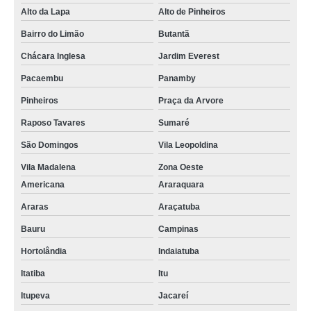
Alto da Lapa
Alto de Pinheiros
Bairro do Limão
Butantã
Chácara Inglesa
Jardim Everest
Pacaembu
Panamby
Pinheiros
Praça da Arvore
Raposo Tavares
Sumaré
São Domingos
Vila Leopoldina
Vila Madalena
Zona Oeste
Americana
Araraquara
Araras
Araçatuba
Bauru
Campinas
Hortolândia
Indaiatuba
Itatiba
Itu
Itupeva
Jacareí