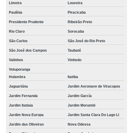
Limeira
Louveira
Paulínia
Piracicaba
Presidente Prudente
Ribeirão Preto
Rio Claro
Sorocaba
São Carlos
São José do Rio Preto
São José dos Campos
Taubaté
Valinhos
Vinhedo
Votuporanga
Holambra
Itatiba
Jaguariúna
Jardim Aeronave de Viracopos
Jardim Fernanda
Jardim García
Jardim Itatiaia
Jardim Morumbi
Jardim Nova Europa
Jardim Santa Clara Do Lago Ll
Jardim das Oliveiras
Nova Odessa