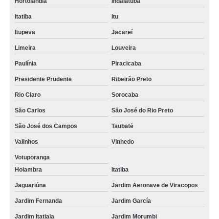
Hortolândia
Indaiatuba
Itatiba
Itu
Itupeva
Jacareí
Limeira
Louveira
Paulínia
Piracicaba
Presidente Prudente
Ribeirão Preto
Rio Claro
Sorocaba
São Carlos
São José do Rio Preto
São José dos Campos
Taubaté
Valinhos
Vinhedo
Votuporanga
Holambra
Itatiba
Jaguariúna
Jardim Aeronave de Viracopos
Jardim Fernanda
Jardim García
Jardim Itatiaia
Jardim Morumbi