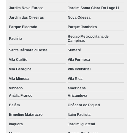
Jardim Nova Europa
Jardim Santa Clara Do Lago Ll
Jardim das Oliveiras
Nova Odessa
Parque Eldorado
Parque Jambeiro
Região Metropolitana de
Paulínia
Campinas
Santa Bárbara d'Oeste
Sumaré
Vila Carlito
Vila Formosa
Vila Georgina
Vila Industrial
Vila Mimosa
Vila Rica
Vinhedo
americana
Anália Franco
Aricanduva
Belém
Chácara do Piqueri
Ermelino Matarazzo
Itaim Paulista
Itaquera
Jardim Iguatemi