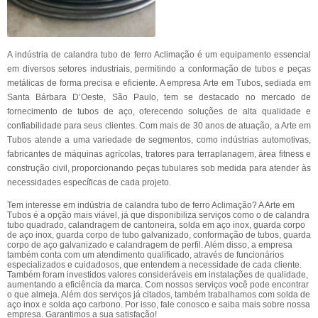
A indústria de calandra tubo de ferro Aclimação é um equipamento essencial
em diversos setores industriais, permitindo a conformação de tubos e peças
metálicas de forma precisa e eficiente. A empresa Arte em Tubos, sediada em
Santa Bárbara D’Oeste, São Paulo, tem se destacado no mercado de
fornecimento de tubos de aço, oferecendo soluções de alta qualidade e
confiabilidade para seus clientes. Com mais de 30 anos de atuação, a Arte em
Tubos atende a uma variedade de segmentos, como indústrias automotivas,
fabricantes de máquinas agrícolas, tratores para terraplanagem, área fitness e
construção civil, proporcionando peças tubulares sob medida para atender às
necessidades específicas de cada projeto.
Tem interesse em indústria de calandra tubo de ferro Aclimação? A Arte em
Tubos é a opção mais viável, já que disponibiliza serviços como o de calandra
tubo quadrado, calandragem de cantoneira, solda em aço inox, guarda corpo
de aço inox, guarda corpo de tubo galvanizado, conformação de tubos, guarda
corpo de aço galvanizado e calandragem de perfil. Além disso, a empresa
também conta com um atendimento qualificado, através de funcionários
especializados e cuidadosos, que entendem a necessidade de cada cliente.
Também foram investidos valores consideráveis em instalações de qualidade,
aumentando a eficiência da marca. Com nossos serviços você pode encontrar
o que almeja. Além dos serviços já citados, também trabalhamos com solda de
aço inox e solda aço carbono. Por isso, fale conosco e saiba mais sobre nossa
empresa. Garantimos a sua satisfação!