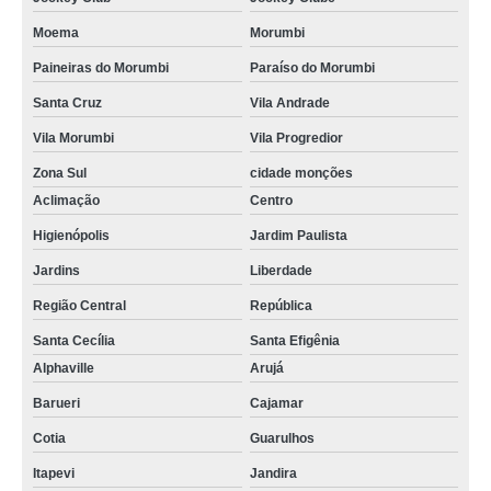
Moema
Morumbi
Paineiras do Morumbi
Paraíso do Morumbi
Santa Cruz
Vila Andrade
Vila Morumbi
Vila Progredior
Zona Sul
cidade monções
Aclimação
Centro
Higienópolis
Jardim Paulista
Jardins
Liberdade
Região Central
República
Santa Cecília
Santa Efigênia
Alphaville
Arujá
Barueri
Cajamar
Cotia
Guarulhos
Itapevi
Jandira