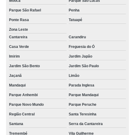
Mooca
Parque São Lucas
Parque São Rafael
Penha
Ponte Rasa
Tatuapé
Zona Leste
Cantareira
Carandiru
Casa Verde
Freguesia do Ó
Imirim
Jardim Japão
Jardim São Bento
Jardim São Paulo
Jaçanã
Limão
Mandaqui
Parada Inglesa
Parque Anhembi
Parque Mandaqui
Parque Novo Mundo
Parque Peruche
Região Central
Santa Teresinha
Santana
Serra da Cantareira
Tremembé
Vila Guilherme