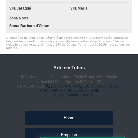
Vila Jaraguá
Vila Maria
Zona Norte
Santa Bárbara d'Oeste
O conteúdo do texto desta página é de direito reservado. Sua reprodução, parcial ou
total, mesmo citando nossos links, é proibida sem a autorização do autor. Crime de
violação de direito autoral – artigo 184 do Código Penal –
Lei 9610/98 - Lei de direitos
autorais
.
Arte em Tubos
Av. Interdistrital Comendador Emílio Romi, 928 - Distrito
Industrial I Santa Bárbara D'Oeste - SP
CEP: 13456-120
(19) 3478-1086
(19) 3455-0843
(19)
97402-9007
(19) 99691-0680
comercial@artemtubos.com.br
Home
Empresa