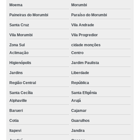
Moema
Morumbi
Paineiras do Morumbi
Paraíso do Morumbi
Santa Cruz
Vila Andrade
Vila Morumbi
Vila Progredior
Zona Sul
cidade monções
Aclimação
Centro
Higienópolis
Jardim Paulista
Jardins
Liberdade
Região Central
República
Santa Cecília
Santa Efigênia
Alphaville
Arujá
Barueri
Cajamar
Cotia
Guarulhos
Itapevi
Jandira