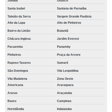
Jundiaí
Osasco
Santa Isabel
Santana de Parnaíba
Taboão da Serra
Vargem Grande Paulista
Alto da Lapa
Alto de Pinheiros
Bairro do Limão
Butantã
Chácara Inglesa
Jardim Everest
Pacaembu
Panamby
Pinheiros
Praça da Arvore
Raposo Tavares
Sumaré
São Domingos
Vila Leopoldina
Vila Madalena
Zona Oeste
Americana
Araraquara
Araras
Araçatuba
Bauru
Campinas
Hortolândia
Indaiatuba