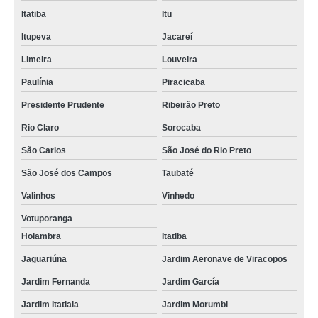
Itatiba
Itu
Itupeva
Jacareí
Limeira
Louveira
Paulínia
Piracicaba
Presidente Prudente
Ribeirão Preto
Rio Claro
Sorocaba
São Carlos
São José do Rio Preto
São José dos Campos
Taubaté
Valinhos
Vinhedo
Votuporanga
Holambra
Itatiba
Jaguariúna
Jardim Aeronave de Viracopos
Jardim Fernanda
Jardim García
Jardim Itatiaia
Jardim Morumbi