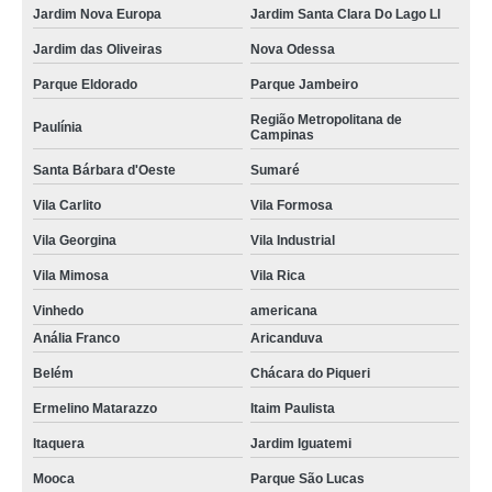
Jardim Nova Europa
Jardim Santa Clara Do Lago Ll
Jardim das Oliveiras
Nova Odessa
Parque Eldorado
Parque Jambeiro
Região Metropolitana de
Paulínia
Campinas
Santa Bárbara d'Oeste
Sumaré
Vila Carlito
Vila Formosa
Vila Georgina
Vila Industrial
Vila Mimosa
Vila Rica
Vinhedo
americana
Anália Franco
Aricanduva
Belém
Chácara do Piqueri
Ermelino Matarazzo
Itaim Paulista
Itaquera
Jardim Iguatemi
Mooca
Parque São Lucas