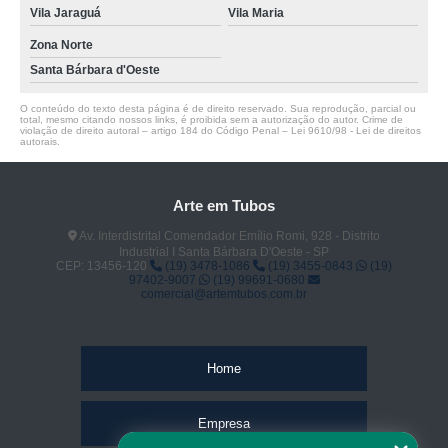
Vila Jaraguá
Vila Maria
Zona Norte
Santa Bárbara d'Oeste
O conteúdo do texto desta página é de direito reservado. Sua reprodução, parcial ou
total, mesmo citando nossos links, é proibida sem a autorização do autor. Crime de
violação de direito autoral – artigo 184 do Código Penal –
Lei 9610/98 - Lei de direitos
autorais
.
Arte em Tubos
Av. Interdistrital Comendador Emílio Romi, 928 - Distrito
Industrial I Santa Bárbara D'Oeste - SP
CEP: 13456-120
(19) 3478-1086
(19) 3455-0843
(19)
97402-9007
(19) 99691-0680
comercial@artemtubos.com.br
Home
Empresa