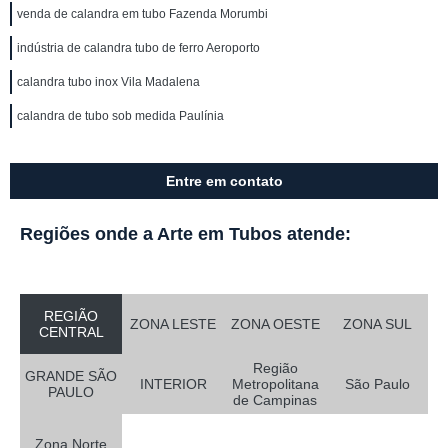
venda de calandra em tubo Fazenda Morumbi
indústria de calandra tubo de ferro Aeroporto
calandra tubo inox Vila Madalena
calandra de tubo sob medida Paulínia
Entre em contato
Regiões onde a Arte em Tubos atende:
REGIÃO
ZONA LESTE
ZONA OESTE
ZONA SUL
CENTRAL
Região
GRANDE SÃO
INTERIOR
Metropolitana
São Paulo
PAULO
de Campinas
Zona Norte