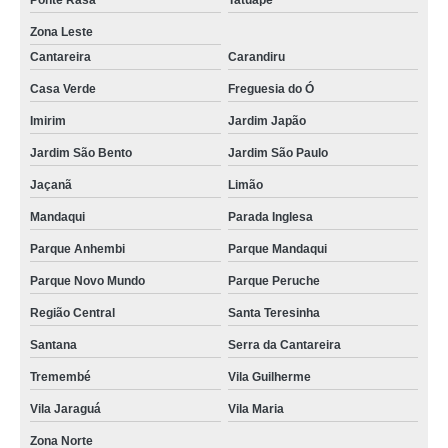
Ponte Rasa
Tatuapé
Zona Leste
Cantareira
Carandiru
Casa Verde
Freguesia do Ó
Imirim
Jardim Japão
Jardim São Bento
Jardim São Paulo
Jaçanã
Limão
Mandaqui
Parada Inglesa
Parque Anhembi
Parque Mandaqui
Parque Novo Mundo
Parque Peruche
Região Central
Santa Teresinha
Santana
Serra da Cantareira
Tremembé
Vila Guilherme
Vila Jaraguá
Vila Maria
Zona Norte