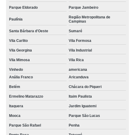
Parque Eldorado
Parque Jambeiro
Região Metropolitana de
Paulínia
Campinas
Santa Bárbara d'Oeste
Sumaré
Vila Carlito
Vila Formosa
Vila Georgina
Vila Industrial
Vila Mimosa
Vila Rica
Vinhedo
americana
Anália Franco
Aricanduva
Belém
Chácara do Piqueri
Ermelino Matarazzo
Itaim Paulista
Itaquera
Jardim Iguatemi
Mooca
Parque São Lucas
Parque São Rafael
Penha