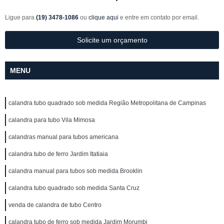
Ligue para
(19) 3478-1086
ou
clique aqui
e entre em contato por email.
Solicite um orçamento
MENU
calandra tubo quadrado sob medida Região Metropolitana de Campinas
calandra para tubo Vila Mimosa
calandras manual para tubos americana
calandra tubo de ferro Jardim Itatiaia
calandra manual para tubos sob medida Brooklin
calandra tubo quadrado sob medida Santa Cruz
venda de calandra de tubo Centro
calandra tubo de ferro sob medida Jardim Morumbi