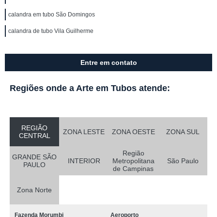
calandra em tubo São Domingos
calandra de tubo Vila Guilherme
Entre em contato
Regiões onde a Arte em Tubos atende:
REGIÃO
ZONA LESTE
ZONA OESTE
ZONA SUL
CENTRAL
Região
GRANDE SÃO
INTERIOR
Metropolitana
São Paulo
PAULO
de Campinas
Zona Norte
Fazenda Morumbi
Aeroporto