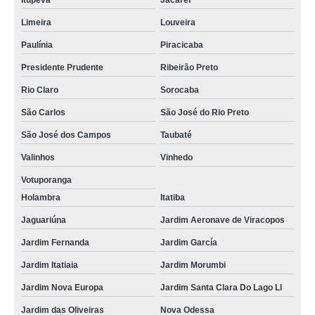
Itupeva
Jacareí
Limeira
Louveira
Paulínia
Piracicaba
Presidente Prudente
Ribeirão Preto
Rio Claro
Sorocaba
São Carlos
São José do Rio Preto
São José dos Campos
Taubaté
Valinhos
Vinhedo
Votuporanga
Holambra
Itatiba
Jaguariúna
Jardim Aeronave de Viracopos
Jardim Fernanda
Jardim García
Jardim Itatiaia
Jardim Morumbi
Jardim Nova Europa
Jardim Santa Clara Do Lago Ll
Jardim das Oliveiras
Nova Odessa