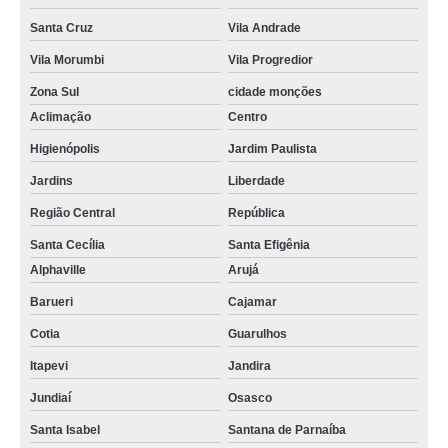
Santa Cruz
Vila Andrade
Vila Morumbi
Vila Progredior
Zona Sul
cidade monções
Aclimação
Centro
Higienópolis
Jardim Paulista
Jardins
Liberdade
Região Central
República
Santa Cecília
Santa Efigênia
Alphaville
Arujá
Barueri
Cajamar
Cotia
Guarulhos
Itapevi
Jandira
Jundiaí
Osasco
Santa Isabel
Santana de Parnaíba