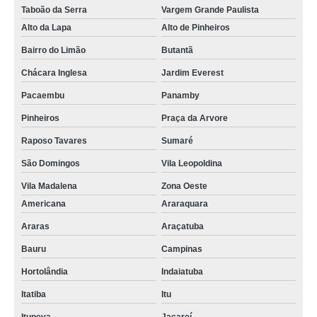
Taboão da Serra
Vargem Grande Paulista
Alto da Lapa
Alto de Pinheiros
Bairro do Limão
Butantã
Chácara Inglesa
Jardim Everest
Pacaembu
Panamby
Pinheiros
Praça da Arvore
Raposo Tavares
Sumaré
São Domingos
Vila Leopoldina
Vila Madalena
Zona Oeste
Americana
Araraquara
Araras
Araçatuba
Bauru
Campinas
Hortolândia
Indaiatuba
Itatiba
Itu