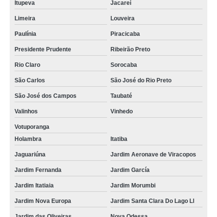
Itupeva
Jacareí
Limeira
Louveira
Paulínia
Piracicaba
Presidente Prudente
Ribeirão Preto
Rio Claro
Sorocaba
São Carlos
São José do Rio Preto
São José dos Campos
Taubaté
Valinhos
Vinhedo
Votuporanga
Holambra
Itatiba
Jaguariúna
Jardim Aeronave de Viracopos
Jardim Fernanda
Jardim García
Jardim Itatiaia
Jardim Morumbi
Jardim Nova Europa
Jardim Santa Clara Do Lago Ll
Jardim das Oliveiras
Nova Odessa