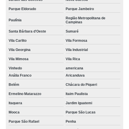
Parque Eldorado
Parque Jambeiro
Região Metropolitana de
Paulínia
Campinas
Santa Bárbara d'Oeste
Sumaré
Vila Carlito
Vila Formosa
Vila Georgina
Vila Industrial
Vila Mimosa
Vila Rica
Vinhedo
americana
Anália Franco
Aricanduva
Belém
Chácara do Piqueri
Ermelino Matarazzo
Itaim Paulista
Itaquera
Jardim Iguatemi
Mooca
Parque São Lucas
Parque São Rafael
Penha