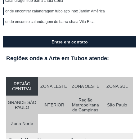
calandragem de barra chata Cotia
onde encontrar calandragem tubo aço inox Jardim América
onde encontro calandragem de barra chata Vila Rica
Entre em contato
Regiões onde a Arte em Tubos atende:
REGIÃO
ZONA LESTE
ZONA OESTE
ZONA SUL
CENTRAL
Região
GRANDE SÃO
INTERIOR
Metropolitana
São Paulo
PAULO
de Campinas
Zona Norte