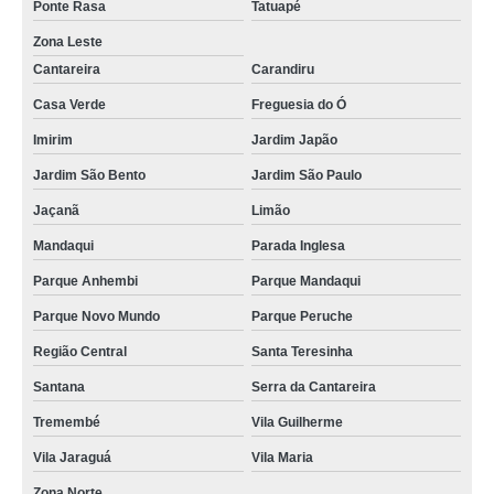
Ponte Rasa
Tatuapé
Zona Leste
Cantareira
Carandiru
Casa Verde
Freguesia do Ó
Imirim
Jardim Japão
Jardim São Bento
Jardim São Paulo
Jaçanã
Limão
Mandaqui
Parada Inglesa
Parque Anhembi
Parque Mandaqui
Parque Novo Mundo
Parque Peruche
Região Central
Santa Teresinha
Santana
Serra da Cantareira
Tremembé
Vila Guilherme
Vila Jaraguá
Vila Maria
Zona Norte