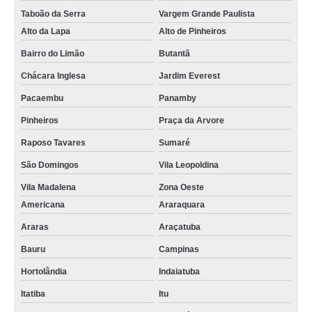
Taboão da Serra
Vargem Grande Paulista
Alto da Lapa
Alto de Pinheiros
Bairro do Limão
Butantã
Chácara Inglesa
Jardim Everest
Pacaembu
Panamby
Pinheiros
Praça da Arvore
Raposo Tavares
Sumaré
São Domingos
Vila Leopoldina
Vila Madalena
Zona Oeste
Americana
Araraquara
Araras
Araçatuba
Bauru
Campinas
Hortolândia
Indaiatuba
Itatiba
Itu