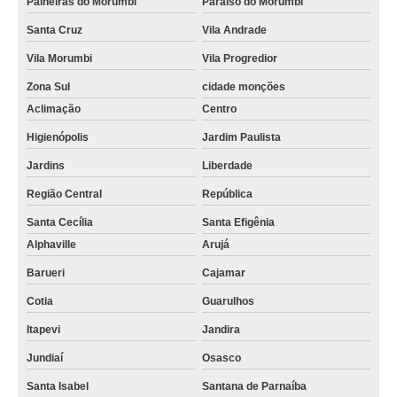
Paineiras do Morumbi
Paraíso do Morumbi
Santa Cruz
Vila Andrade
Vila Morumbi
Vila Progredior
Zona Sul
cidade monções
Aclimação
Centro
Higienópolis
Jardim Paulista
Jardins
Liberdade
Região Central
República
Santa Cecília
Santa Efigênia
Alphaville
Arujá
Barueri
Cajamar
Cotia
Guarulhos
Itapevi
Jandira
Jundiaí
Osasco
Santa Isabel
Santana de Parnaíba