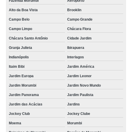
Fazenda Morumbi
Aeroporto
Alto da Boa Vista
Brooklin
Campo Belo
Campo Grande
Campo Limpo
Chácara Flora
Chácara Santo Antônio
Cidade Jardim
Granja Julieta
Ibirapuera
Indianópolis
Interlagos
Itaim Bibi
Jardim América
Jardim Europa
Jardim Leonor
Jardim Morumbi
Jardim Novo Mundo
Jardim Panorama
Jardim Paulista
Jardim das Acácias
Jardins
Jockey Club
Jockey Clube
Moema
Morumbi