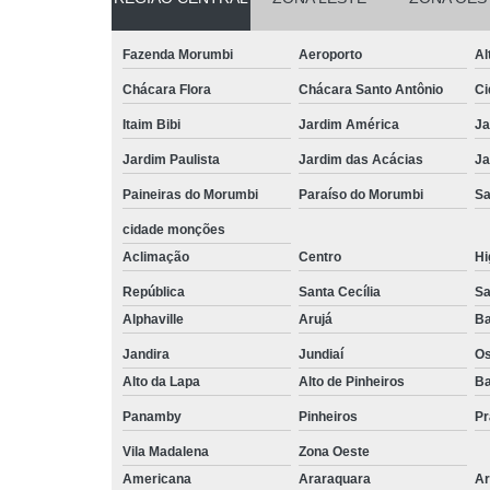
Fazenda Morumbi
Aeroporto
Al
Chácara Flora
Chácara Santo Antônio
Ci
Itaim Bibi
Jardim América
Ja
Jardim Paulista
Jardim das Acácias
Ja
Paineiras do Morumbi
Paraíso do Morumbi
Sa
cidade monções
Aclimação
Centro
Hi
República
Santa Cecília
Sa
Alphaville
Arujá
Ba
Jandira
Jundiaí
O
Alto da Lapa
Alto de Pinheiros
Ba
Panamby
Pinheiros
Pr
Vila Madalena
Zona Oeste
Americana
Araraquara
Ar