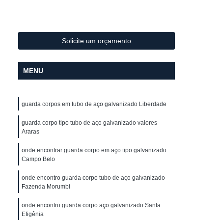
Metal
Conformação de Tubo de Metal
ura
Conformação de Tubos com Costura
ubo
Conformação para Tubo
Solicite um orçamento
o de Metal
Conformação Tubo
MENU
o Conformação
Corrimão Aço Galvanizado
zado
Corrimão de Aço Galvanizado
guarda corpos em tubo de aço galvanizado Liberdade
ço Galvanizado de Escada
m Escada
guarda corpo tipo tubo de aço galvanizado valores
Corrimão em Aço Galvanizado
Araras
o Galvanizado para Escada
onde encontrar guarda corpo em aço tipo galvanizado
lvanizado
Corrimão Galvanizado Aço
Campo Belo
 Aço
Corrimão Galvanizado de Aço
onde encontro guarda corpo tubo de aço galvanizado
Fazenda Morumbi
do em Aço
Corrimão de Ferro
onde encontro guarda corpo aço galvanizado Santa
ra Escada
Corrimão em Ferro
Efigênia