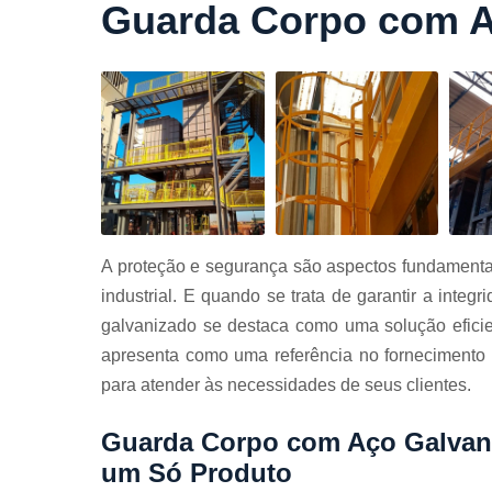
Guarda Corpo com A
Cortes a
laser
Cortes de
chapa
Curvament
de tubo
Dobra de
chapas
Dobras de
A proteção e segurança são aspectos fundamentai
tubo
industrial. E quando se trata de garantir a int
Empresas d
galvanizado se destaca como uma solução eficie
corte
apresenta como uma referência no fornecimento 
Guarda
para atender às necessidades de seus clientes.
corpos
carbono
Guarda Corpo com Aço Galvani
Guarda
corpos ferro
um Só Produto