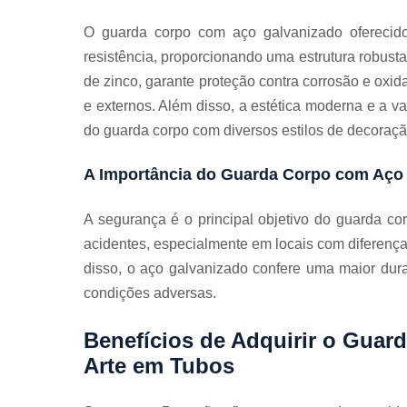
Guarda
corpos
O guarda corpo com aço galvanizado oferecido
galvanizado
resistência, proporcionando uma estrutura robust
Guarda
de zinco, garante proteção contra corrosão e oxid
corpos inox
e externos. Além disso, a estética moderna e a 
Serviços de
do guarda corpo com diversos estilos de decoraçã
dobra
Soldas em
A Importância do Guarda Corpo com Aço
aço
Soldas em
A segurança é o principal objetivo do guarda c
aço carbon
acidentes, especialmente em locais com diferenç
disso, o aço galvanizado confere uma maior dur
condições adversas.
Benefícios de Adquirir o Gua
Arte em Tubos