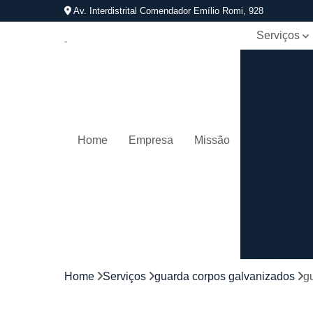
Av. Interdistrital Comendador Emílio Romi, 928
Serviços
Calandra d
tubos
Calandrage
de tubos
Conformaçã
Home
Empresa
Missão
de tubos
Corrimãos
aço
galvanizad
Corrimãos
ferro
Corrimãos
galvanizado
Home
Serviços
guarda corpos galvanizados
g
Corrimãos
inox