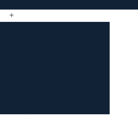
de Tubo Retangular
Calandra em Tubo
Tubo
Calandra Manual para Tubos
dra Tubo
Calandra Tubo Aço Carbono
landra Tubo de Ferro
Calandra Tubo Inox
do
Calandragem de Barra Chata
Calandragem de Materiais Ferrosos
ipo Ferrosos
Calandragem de Perfil
ragem em Tubo
Calandragem para Tubo
Calandragem Tubo Aço Inox
ço Inox
Calandragem Tubo Inox
Conformação com Tubo de Metal