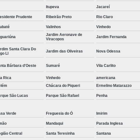
Guarda Corpo Tubo Ferr
Itupeva
Jacareí
Guarda Corpo Aço Tipo Galvaniz
esidente Prudente
Ribeirão Preto
Rio Claro
Guarda Corpo de Aço Galvaniz
ubaté
Valinhos
Vinhedo
Jardim Aeronave de
guariúna
Jardim Fernanda
Guarda Corpo em Aço Galvanizad
Viracopos
Guarda Corpo em Tubo de Aço 
rdim Santa Clara Do
Jardim das Oliveiras
Nova Odessa
go Ll
Guarda Corpo Ti
nta Bárbara d'Oeste
Sumaré
Vila Carlito
Guarda Corpo Tubo de Aço Galv
la Rica
Vinhedo
americana
Guarda Corpo Aço Ino
elém
Chácara do Piqueri
Ermelino Matarazzo
Guarda Corpo com Aço 
rque São Lucas
Parque São Rafael
Penha
Guarda Corpo de Tubo 
Guarda Corpo em Aço Tipo In
sa Verde
Freguesia do Ó
Imirim
Guarda Corpo Inox
G
mão
Mandaqui
Parada Inglesa
Guarda Corpo Tubo de A
gião Central
Santa Teresinha
Santana