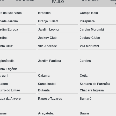
PAULO
Empresa de Corte a Laser 
to da Boa Vista
Brooklin
Campo Belo
Empresa de Corte e Dobra
dade Jardim
Granja Julieta
Ibirapuera
Empresa de Corte e Dobra de 
rdim Europa
Jardim Leonor
Jardim Morumbi
Guarda Corpo com Aço Car
rdins
Jockey Club
Jockey Clube
Guarda Corpo de Tubo Car
nta Cruz
Vila Andrade
Vila Morumbi
Guarda Corpo em Aço Tipo Carbo
Guarda Corpo Tipo Aço Carbono
gienópolis
Jardim Paulista
Jardins
Guarda Corpo Tubo Carbono
nta Efigênia
rueri
Cajamar
Cotia
Guarda Corpo Aço Carb
sasco
Santa Isabel
Santana de Parnaíba
Guarda Corpo de Ferr
irro do Limão
Butantã
Chácara Inglesa
Guarda Corpo em Aço Ti
aça da Arvore
Raposo Tavares
Sumaré
Guarda Corpo em Tubo de Ferro
G
Guarda Corpo Tipo Tubo de
aras
Araçatuba
Bauru