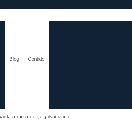
e
Calandra de Tubo
Calandra 
Calandra Hidráulica para 
m
Calandra para Tubo
Calan
Calandra Tubo de Alumínio
Ca
o
Blog
Contato
Calandra Tubo Quadra
Calandragem de Cantoneira
o
Calandragem de Materiais T
Calandragem de Tubo
Caland
Calandragem Tubo
s
Calandragem Tubo em A
uarda corpo com aço galvanizado
Conformação com Tubo