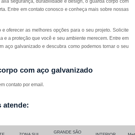
alia segurança, durabilidade e design, o guarda corpo com
Curvamento de Tubos Do
rta. Entre em contato conosco e conheça mais sobre nossas
Curvamento de Tubos Industria
Corte e Dobra Chapa
Corte e 
 e oferecer as melhores opções para o seu projeto. Solicite
a e a proteção que você e seu ambiente merecem. Entre em
Dobra Chapa de Alumínio
com aço galvanizado e descubra como podemos tornar o seu
Dobra de Chapa de Al
Dobra de Chapa de Ferro
Dobr
 corpo com aço galvanizado
Dobradeira de Chapa
Dobra de 
Dobra de Tubo Redondo
em contato por email.
Dobra Tubo com Maçarico
Dobra
Dobra Tubo Quadrado
Dobra
 atende:
Empresa Corte a Laser
Em
Empresa de Corte a Laser
Empresa de Corte a Laser Chapa Ga
GRANDE SÃO
TE
ZONA SUL
INTERIOR
Met