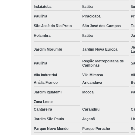
Indaiatuba
Itatiba
Itu
Paulínia
Piracicaba
Pr
São José do Rio Preto
São José dos Campos
Ta
Holambra
Itatiba
Ja
Ja
Jardim Morumbi
Jardim Nova Europa
La
Região Metropolitana de
Paulínia
Sa
Campinas
Vila Industrial
Vila Mimosa
Vi
Anália Franco
Aricanduva
B
Jardim Iguatemi
Mooca
Pa
Zona Leste
Cantareira
Carandiru
Ca
Jardim São Paulo
Jaçanã
Li
Parque Novo Mundo
Parque Peruche
Re