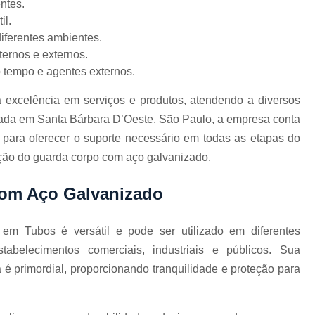
Corrimão Inox para Escada
ntes.
il.
Corrimão Inox Quadrado
iferentes ambientes.
Corte a Laser Chapa Aço In
ternos e externos.
o tempo e agentes externos.
Corte a Laser em Chapa
Cor
Corte a Laser Oxigênio
 excelência em serviços e produtos, atendendo a diversos
ada em Santa Bárbara D’Oeste, São Paulo, a empresa conta
Corte e Dobra de Chapa a Laser
 para oferecer o suporte necessário em todas as etapas do
Solda a Laser
ção do guarda corpo com aço galvanizado.
Corte a Laser em Chapa de Aço
com Aço Galvanizado
Corte Chapa a Laser
C
Corte de Chapa a Laser
Corte d
m Tubos é versátil e pode ser utilizado em diferentes
Corte de Chapa Inox a Laser
Cor
tabelecimentos comerciais, industriais e públicos. Sua
Curvamento de Tubo
é primordial, proporcionando tranquilidade e proteção para
Curvamento de Tubos a 
Curvamento de Tubos de Aç