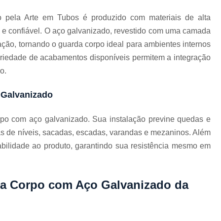
Corrimão Escada Interna Ferro
C
 pela Arte em Tubos é produzido com materiais de alta
Corrimão Ferro de Escada
Corri
s
a e confiável. O aço galvanizado, revestido com uma camada
Corrimão Ferro para Escada
ação, tornando o guarda corpo ideal para ambientes internos
Corrimão Ferro Quadrado
variedade de acabamentos disponíveis permitem a integração
o.
Corrimão com Ferro Tipo Galva
Corrimão de Escada de Ferro Ga
 Galvanizado
Corrimão de Galvanizad
orpo com aço galvanizado. Sua instalação previne quedas e
Corrimão em Ferro Galvan
o
as de níveis, sacadas, escadas, varandas e mezaninos. Além
Corrimão Galvanizado
abilidade ao produto, garantindo sua resistência mesmo em
Corrimão Galvanizado Ferro
Corrimão de Inox para
rda Corpo com Aço Galvanizado da
Corrimão Escada Interna
Corrimão Inox de Escada
Corri