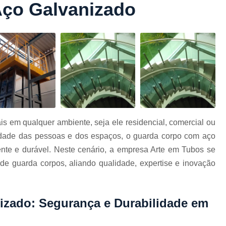
ço Galvanizado
Conformação com Tubo Tipo 
Conformação de Tubo sem Cost
Conformação em T
Conformação para Tub
o
Conformação Tubo de Metal
Tub
Corrimão Aço Tipo Galvani
Corrimão de A
s em qualquer ambiente, seja ele residencial, comercial ou
Corrimão de Aço Galvanizado e
egridade das pessoas e dos espaços, o guarda corpo com aço
e
Corrimão em Aç
nte e durável. Neste cenário, a empresa Arte em Tubos se
Corrimão em Tubo de Aço Ga
de guarda corpos, aliando qualidade, expertise e inovação
Corrimão Galvanizado com
Corrimão Galvaniza
zado: Segurança e Durabilidade em
Corrimão de Ferro pa