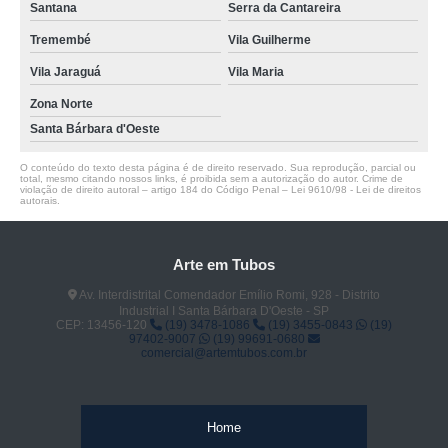
Santana
Serra da Cantareira
curvamento de tubo em aço Jardim Aeronave de Viracopos
Tremembé
Vila Guilherme
curvamento de tubos dobra cotar Jaguariúna
Vila Jaraguá
Vila Maria
Zona Norte
Santa Bárbara d'Oeste
O conteúdo do texto desta página é de direito reservado. Sua reprodução, parcial ou
total, mesmo citando nossos links, é proibida sem a autorização do autor. Crime de
violação de direito autoral – artigo 184 do Código Penal –
Lei 9610/98 - Lei de direitos
autorais
.
Arte em Tubos
Av. Interdistrital Comendador Emílio Romi, 928 - Distrito
Industrial I Santa Bárbara D'Oeste - SP
CEP: 13456-120
(19) 3478-1086
(19) 3455-0843
(19)
97402-9007
(19) 99691-0680
comercial@artemtubos.com.br
Home