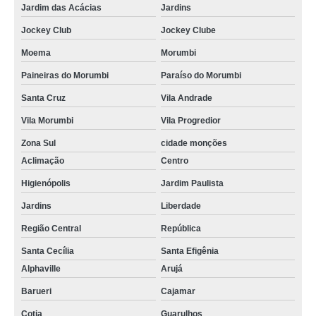
curvamento de tubos industrial cotar Jardim Aeronave de Viracopos
Jardim das Acácias
Jardins
Jockey Club
Jockey Clube
curvamento de tubos a frio Morumbi
Moema
Morumbi
curvamento de tubo Sorocaba
Paineiras do Morumbi
Paraíso do Morumbi
orçamento de curvamento de tubos industrial Parque Mandaqui
Santa Cruz
Vila Andrade
orçamento de curvamento de tubos para industria Pacaembu
Vila Morumbi
Vila Progredior
cotação de curvamento de tubos de aço Valinhos
Zona Sul
cidade monções
curvamento de tubos industrial cotar Jardins
Aclimação
Centro
curvamento de tubo a frio Alto da Boa Vista
Higienópolis
Jardim Paulista
cotação de curvamento de tubos em aço Praça da Arvore
Jardins
Liberdade
orçamento de curvamento de tubos aço Jardim Fernanda
Região Central
República
curvamento de tubos aço Vila Industrial
Santa Cecília
Santa Efigênia
Alphaville
Arujá
curvamento de tubo dobra Araraquara
Barueri
Cajamar
curvamento de tubo em aço Guarulhos
Cotia
Guarulhos