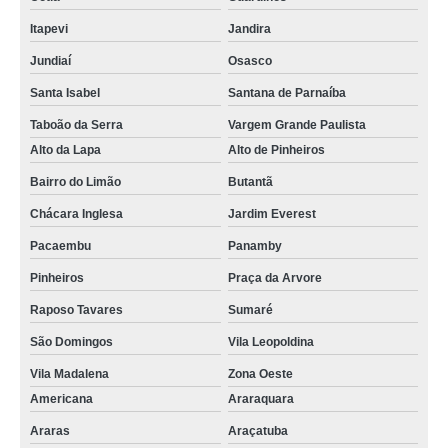
orçamento de curvamento de tubos industrial Jardim Santa Clara Do Lago Ll
Itapevi
Jandira
curvamento de tubos de aço Parque Mandaqui
Jundiaí
Osasco
cotação de curvamento de tubos de aço Jardim Panorama
Santa Isabel
Santana de Parnaíba
curvamento de tubo Barueri
Taboão da Serra
Vargem Grande Paulista
curvamento de tubos Indaiatuba
Alto da Lapa
Alto de Pinheiros
cotação de curvamento de tubos Campo Limpo
Bairro do Limão
Butantã
orçamento de curvamento de tubos a quente Campo Belo
Chácara Inglesa
Jardim Everest
orçamento de curvamento de tubos de aço inox Chácara do Piqueri
Pacaembu
Panamby
curvamento de tubos a frio Morumbi
Pinheiros
Praça da Arvore
Raposo Tavares
Sumaré
orçamento de curvamento de tubos Santa Cecília
São Domingos
Vila Leopoldina
curvamento de tubo de aço inox Cotia
Vila Madalena
Zona Oeste
curvamento de tubo a quente Ribeirão Preto
Americana
Araraquara
curvamento de tubos a quente Belém
Araras
Araçatuba
curvamento de tubos de aço Aricanduva