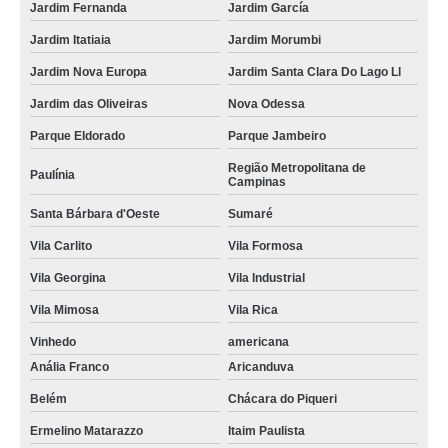
Jardim Fernanda
Jardim García
curvamento de tubos de aço inox Sumaré
Jardim Itatiaia
Jardim Morumbi
curvamento de tubo de aço Arujá
Jardim Nova Europa
Jardim Santa Clara Do Lago Ll
orçamento de curvamento de tubos de aço Vila Madalena
Jardim das Oliveiras
Nova Odessa
orçamento de curvamento de tubos a frio Vila Guilherme
Parque Eldorado
Parque Jambeiro
curvamento de tubo a quente Taubaté
Região Metropolitana de
Paulínia
Campinas
curvamento de tubo de aço inox Louveira
Santa Bárbara d'Oeste
Sumaré
orçamento de curvamento de tubos a quente Jardins
Vila Carlito
Vila Formosa
curvamento de tubos a quente cotar Tremembé
Vila Georgina
Vila Industrial
orçamento de curvamento de tubos Jaguariúna
Vila Mimosa
Vila Rica
curvamento de tubos aço Jardim Europa
Vinhedo
americana
curvamento de tubos industrial Bauru
Anália Franco
Aricanduva
Belém
Chácara do Piqueri
curvamento de tubo para industria Brooklin
Ermelino Matarazzo
Itaim Paulista
curvamento de tubo de aço Presidente Prudente