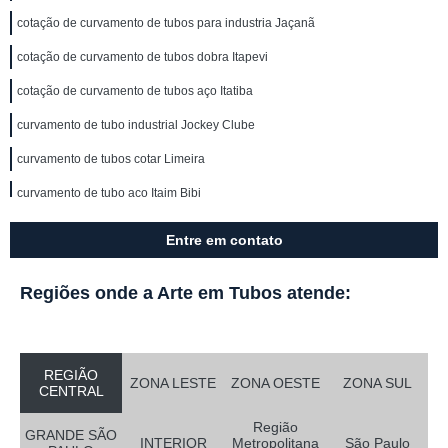
cotação de curvamento de tubos para industria Jaçanã
cotação de curvamento de tubos dobra Itapevi
cotação de curvamento de tubos aço Itatiba
curvamento de tubo industrial Jockey Clube
curvamento de tubos cotar Limeira
curvamento de tubo aço Itaim Bibi
cotação de curvamento de tubos a frio Parada Inglesa
Entre em contato
curvamento de tubo a frio Santana de Parnaíba
Regiões onde a Arte em Tubos atende:
cotação de curvamento de tubos dobra Jacareí
orçamento de curvamento de tubos de aço inox Santa Bárbara d'Oeste
curvamento de tubos cotar São Domingos
REGIÃO
ZONA LESTE
ZONA OESTE
ZONA SUL
CENTRAL
orçamento de curvamento de tubos em aço Jockey Clube
Região
orçamento de curvamento de tubos dobra Centro
GRANDE SÃO
INTERIOR
Metropolitana
São Paulo