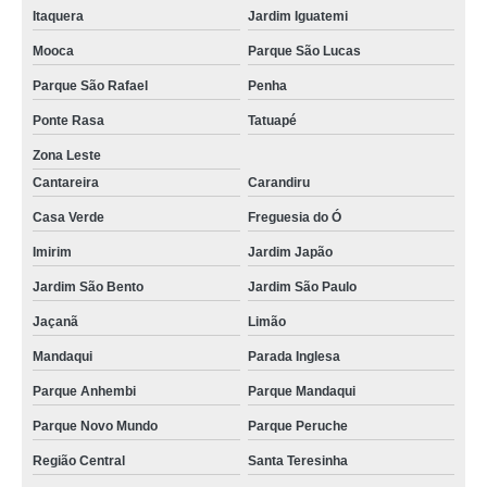
Itaquera
Jardim Iguatemi
curvamento de tubos a quente Santa Cecília
Mooca
Parque São Lucas
cotação de curvamento de tubos para industria Holambra
Parque São Rafael
Penha
cotação de curvamento de tubos Alto da Boa Vista
Ponte Rasa
Tatuapé
curvamento de tubos Vinhedo
Zona Leste
cotação de curvamento de tubos em aço Bauru
Cantareira
Carandiru
curvamento de tubos de aço cotar São José do Rio Preto
Casa Verde
Freguesia do Ó
curvamento de tubos a frio cotar Chácara Inglesa
Imirim
Jardim Japão
curvamento de tubos em aço Zona Sul
Jardim São Bento
Jardim São Paulo
curvamento de tubos de aço inox Santa Isabel
Jaçanã
Limão
cotação de curvamento de tubos aço Itaim Bibi
Mandaqui
Parada Inglesa
Parque Anhembi
Parque Mandaqui
curvamento de tubos para industria cotar Jardim Itatiaia
Parque Novo Mundo
Parque Peruche
curvamento de tubos aço cotar Arujá
Região Central
Santa Teresinha
curvamento de tubos de aço inox cotar Jardim Nova Europa